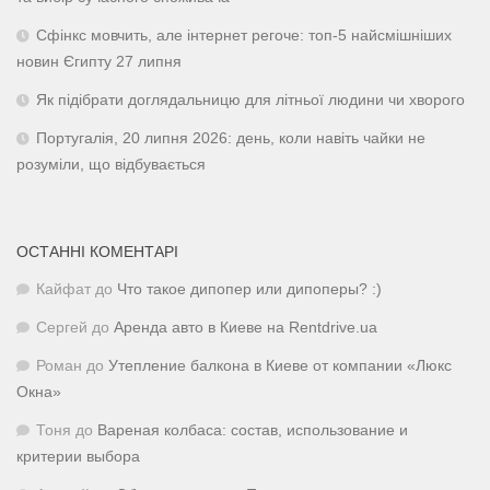
Сфінкс мовчить, але інтернет регоче: топ-5 найсмішніших
новин Єгипту 27 липня
Як підібрати доглядальницю для літньої людини чи хворого
Португалія, 20 липня 2026: день, коли навіть чайки не
розуміли, що відбувається
ОСТАННІ КОМЕНТАРІ
Кайфат
до
Что такое дипопер или дипоперы? :)
Сергей
до
Аренда авто в Киеве на Rentdrive.ua
Роман
до
Утепление балкона в Киеве от компании «Люкс
Окна»
Тоня
до
Вареная колбаса: состав, использование и
критерии выбора