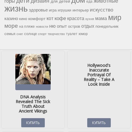
дом
дети
дизайн
горы
животные
для детей
еда
жизнь
искусство
здоровье
игра
игрушки
интерьер
мир
кофе
красота
мама
кот
казино
комфорт
кино
кухня
море
ню
опыт
отдых
остров
на пляже
понедельник
новости
семья
солнце
туалет
юмор
снег
спорт
творчество