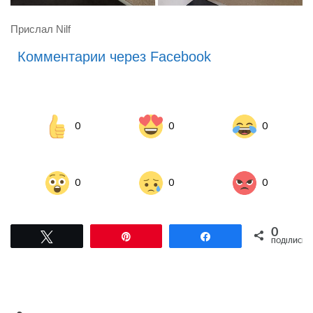
Прислал Nilf
Комментарии через Facebook
0
0
0
0
0
0
0
Tвітнути
Pin
Поділитися
ПОДІЛИСЬ