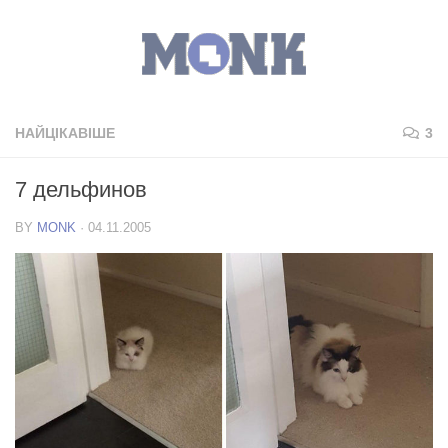
НАЙЦІКАВІШЕ
3
7 дельфинов
BY
MONK
·
04.11.2005