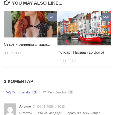
YOU MAY ALSO LIKE...
0
0
Старый баянный стишок…
Фотоарт Низаад (15 фото)
09.12.2006
25.11.2012
3 КОМЕНТАРІ
Comments
3
Pingbacks
0
Анонім
04.11.2005 о 10:01
ПРостой…. это не медведи … сразу же всех нашел