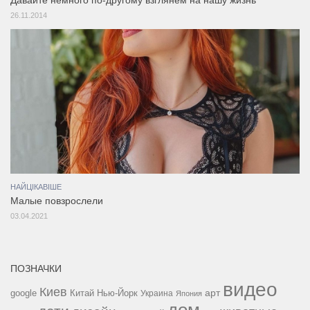
Давайте немного по-другому взглянем на нашу жизнь
26.11.2014
НАЙЦІКАВІШЕ
Малые повзрослели
03.04.2021
ПОЗНАЧКИ
видео
Киев
google
Китай
Нью-Йорк
арт
Украина
Япония