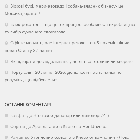
Зіркові бурі, мери-авокадо і собака-власник бізнесу- це
Мексика, братан!
Електрокотел — що це, як працює, особливості виробництва
та вибір сучасного споживача
Сфінкс мовчить, але інтернет регоче: топ-5 найсмішніших
новин Єгипту 27 липня
Як підібрати доглядальницю для літньої людини чи хворого
Португалія, 20 липня 2026: день, коли навіть чайки не
розуміли, що відбувається
ОСТАННІ КОМЕНТАРІ
Кайфат
до
Что такое дипопер или дипоперы? :)
Сергей
до
Аренда авто в Киеве на Rentdrive.ua
Роман
до
Утепление балкона в Киеве от компании «Люкс