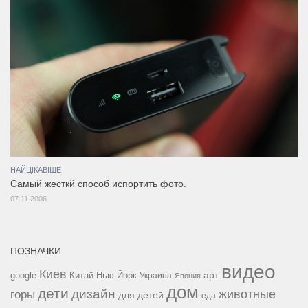
НАЙЦІКАВІШЕ
Самый жесткй способ испортить фото.
07.11.2006
ПОЗНАЧКИ
видео
Киев
google
Китай
Нью-Йорк
арт
Украина
Япония
дом
дети
дизайн
горы
животные
для детей
еда