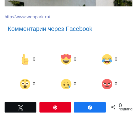
http://www.webpark.ru/
Комментарии через Facebook
0
0
0
0
0
0
0
Tвітнути
Pin
Поділитися
ПОДІЛИСЬ