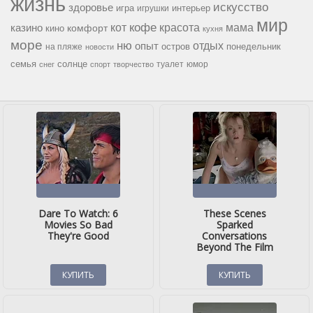
жизнь
искусство
здоровье
игра
игрушки
интерьер
мир
кофе
красота
мама
кот
казино
комфорт
кино
кухня
море
ню
опыт
отдых
остров
на пляже
понедельник
новости
семья
солнце
туалет
юмор
снег
спорт
творчество