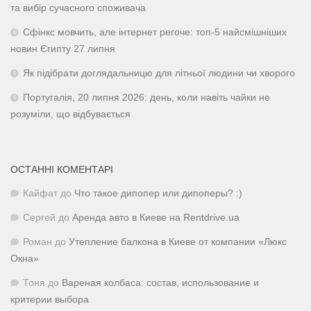
та вибір сучасного споживача
Сфінкс мовчить, але інтернет регоче: топ-5 найсмішніших
новин Єгипту 27 липня
Як підібрати доглядальницю для літньої людини чи хворого
Португалія, 20 липня 2026: день, коли навіть чайки не
розуміли, що відбувається
ОСТАННІ КОМЕНТАРІ
Кайфат
до
Что такое дипопер или дипоперы? :)
Сергей
до
Аренда авто в Киеве на Rentdrive.ua
Роман
до
Утепление балкона в Киеве от компании «Люкс
Окна»
Тоня
до
Вареная колбаса: состав, использование и
критерии выбора