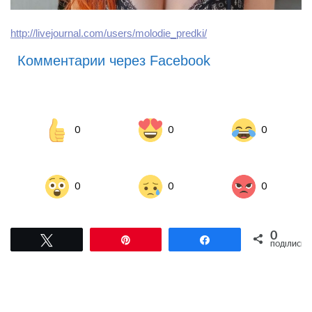
http://livejournal.com/users/molodie_predki/
Комментарии через Facebook
0
0
0
0
0
0
0
Tвітнути
Pin
Поділитися
ПОДІЛИСЬ