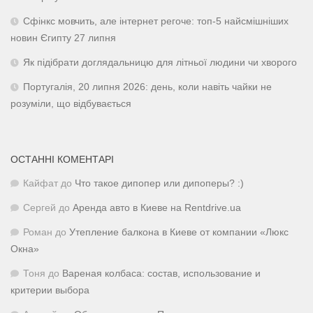
Сфінкс мовчить, але інтернет регоче: топ-5 найсмішніших
новин Єгипту 27 липня
Як підібрати доглядальницю для літньої людини чи хворого
Португалія, 20 липня 2026: день, коли навіть чайки не
розуміли, що відбувається
ОСТАННІ КОМЕНТАРІ
Кайфат
до
Что такое дипопер или дипоперы? :)
Сергей
до
Аренда авто в Киеве на Rentdrive.ua
Роман
до
Утепление балкона в Киеве от компании «Люкс
Окна»
Тоня
до
Вареная колбаса: состав, использование и
критерии выбора