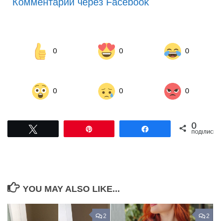
Комментарии через Facebook
0
0
0
0
0
0
0
Tвітнути
Pin
Поділитися
ПОДІЛИСЬ
YOU MAY ALSO LIKE...
2
2