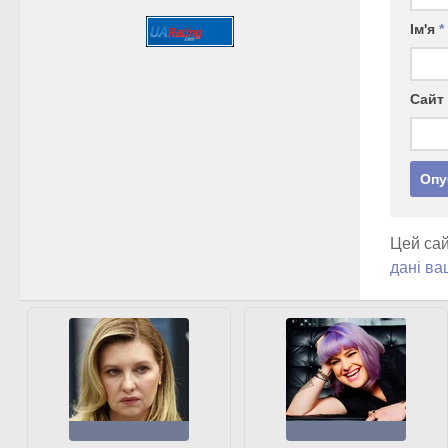
Ім'я
*
Сайт
Цей сай
дані ва