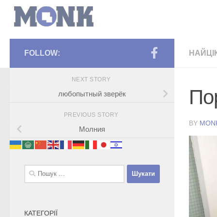
FOLLOW:
НАЙЦІ
NEXT STORY
По
любопытный зверёк
PREVIOUS STORY
BY
MON
Молния
Пошук:
КАТЕГОРІЇ