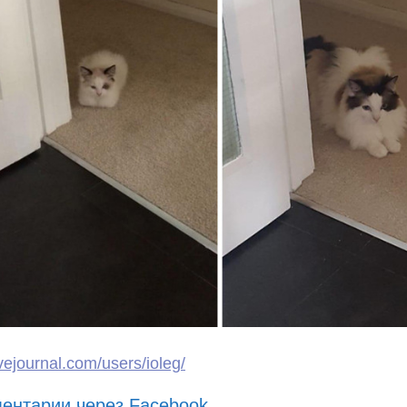
livejournal.com/users/ioleg/
ентарии через Facebook