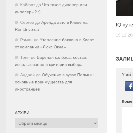
Кайфат
до
Что такое дипопер или
дипоперы? :)
Сергей
до
Аренда авто в Киеве на
IQ пут
Rentdrive.ua
19.12.20
Роман
до
Утепление балкона в Киеве
от компании «Люкс Окна»
Тоня
до
Вареная колбаса: состав,
ЗАЛИ
использование и критерии выбора
Увійт
Андрей
до
Обучение в вузах Польши:
основные преимущества для
иностранцев
Коме
АРХІВИ
Архіви