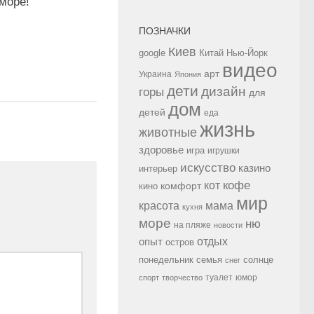
море!
ПОЗНАЧКИ
Киев
google
Китай
Нью-Йорк
видео
арт
Украина
Япония
дети
дизайн
горы
для
дом
детей
еда
жизнь
животные
здоровье
игра
игрушки
искусство
казино
интерьер
кофе
кот
комфорт
кино
мир
красота
мама
кухня
море
ню
на пляже
новости
опыт
отдых
остров
семья
солнце
понедельник
снег
туалет
юмор
спорт
творчество