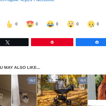
0
0
0
0
0
Share on Facebook
Share on LinkedIn
Tвітнути
Pin
По
Share on Pinterest
U MAY ALSO LIKE...
3
0