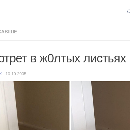
С
КАВІШЕ
ртрет в ж0лтых листьях
K
·
10.10.2005