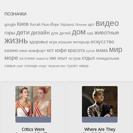
ПОЗНАЧКИ
видео
Киев
google
Китай
Нью-Йорк
арт
Украина
Япония
дом
дети
дизайн
горы
животные
для детей
еда
жизнь
искусство
здоровье
игра
игрушки
интерьер
мир
кофе
красота
мама
кот
казино
комфорт
кино
кухня
море
ню
опыт
отдых
остров
на пляже
понедельник
новости
семья
солнце
туалет
юмор
снег
спорт
творчество