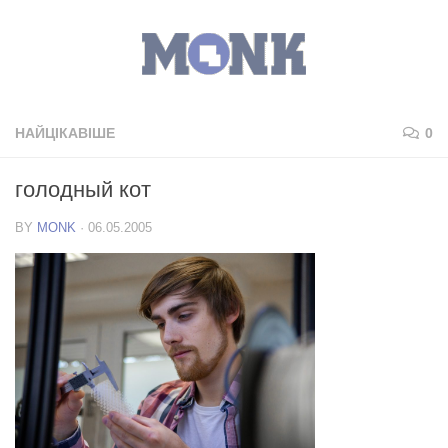
НАЙЦІКАВІШЕ
0
голодный кот
BY
MONK
·
06.05.2005