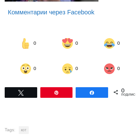
Комментарии через Facebook
0
0
0
0
0
0
0
Tвітнути
Pin
Поділитися
ПОДІЛИСЬ
Tags:
кот