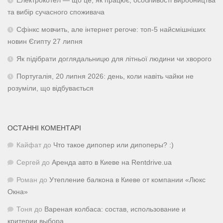
Електрокотел — що це, як працює, особливості виробництва
та вибір сучасного споживача
Сфінкс мовчить, але інтернет регоче: топ-5 найсмішніших
новин Єгипту 27 липня
Як підібрати доглядальницю для літньої людини чи хворого
Португалія, 20 липня 2026: день, коли навіть чайки не
розуміли, що відбувається
ОСТАННІ КОМЕНТАРІ
Кайфат
до
Что такое дипопер или дипоперы? :)
Сергей
до
Аренда авто в Киеве на Rentdrive.ua
Роман
до
Утепление балкона в Киеве от компании «Люкс
Окна»
Тоня
до
Вареная колбаса: состав, использование и
критерии выбора