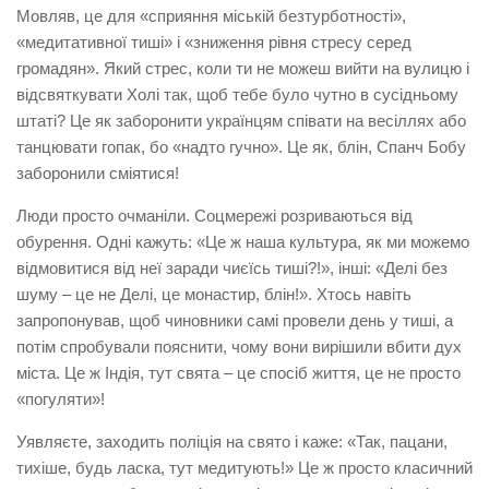
Мовляв, це для «сприяння міській безтурботності»,
«медитативної тиші» і «зниження рівня стресу серед
громадян». Який стрес, коли ти не можеш вийти на вулицю і
відсвяткувати Холі так, щоб тебе було чутно в сусідньому
штаті? Це як заборонити українцям співати на весіллях або
танцювати гопак, бо «надто гучно». Це як, блін, Спанч Бобу
заборонили сміятися!
Люди просто очманіли. Соцмережі розриваються від
обурення. Одні кажуть: «Це ж наша культура, як ми можемо
відмовитися від неї заради чиєїсь тиші?!», інші: «Делі без
шуму – це не Делі, це монастир, блін!». Хтось навіть
запропонував, щоб чиновники самі провели день у тиші, а
потім спробували пояснити, чому вони вирішили вбити дух
міста. Це ж Індія, тут свята – це спосіб життя, це не просто
«погуляти»!
Уявляєте, заходить поліція на свято і каже: «Так, пацани,
тихіше, будь ласка, тут медитують!» Це ж просто класичний