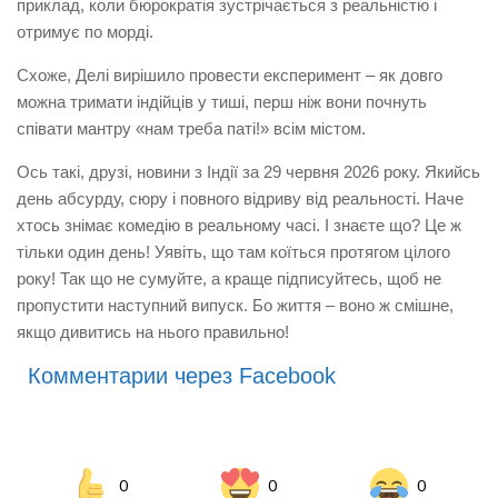
приклад, коли бюрократія зустрічається з реальністю і
отримує по морді.
Схоже, Делі вирішило провести експеримент – як довго
можна тримати індійців у тиші, перш ніж вони почнуть
співати мантру «нам треба паті!» всім містом.
Ось такі, друзі, новини з Індії за 29 червня 2026 року. Якийсь
день абсурду, сюру і повного відриву від реальності. Наче
хтось знімає комедію в реальному часі. І знаєте що? Це ж
тільки один день! Уявіть, що там коїться протягом цілого
року! Так що не сумуйте, а краще підписуйтесь, щоб не
пропустити наступний випуск. Бо життя – воно ж смішне,
якщо дивитись на нього правильно!
Комментарии через Facebook
0
0
0