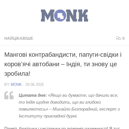
НАЙЦІКАВІШЕ
0
Мангові контрабандисти, папуги-свідки і
коров’ячі автобани – Індія, ти знову це
зробила!
BY
MONK
·
29.06.2026
Цитата дня:
«Якщо ви думаєте, що бачили все,
то Індія щодня доводить, що ви глибоко
помиляєтесь» – Михайло Безпорадний, експерт з
Інституту прикладної дурні.
Привіт, братішки і сестрички по інтернет-залежності! Я тут