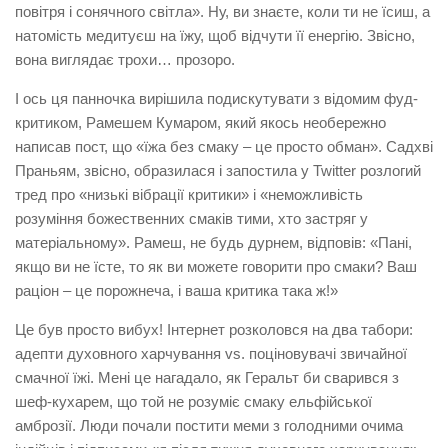
повітря і сонячного світла». Ну, ви знаєте, коли ти не їсиш, а
натомість медитуєш на їжу, щоб відчути її енергію. Звісно,
вона виглядає трохи… прозоро.
І ось ця панночка вирішила подискутувати з відомим фуд-
критиком, Рамешем Кумаром, який якось необережно
написав пост, що «їжа без смаку – це просто обман». Садхві
Праньям, звісно, образилася і запостила у Twitter розлогий
тред про «низькі вібрації критики» і «неможливість
розуміння божественних смаків тими, хто застряг у
матеріальному». Рамеш, не будь дурнем, відповів: «Пані,
якщо ви не їсте, то як ви можете говорити про смаки? Ваш
раціон – це порожнеча, і ваша критика така ж!»
Це був просто вибух! Інтернет розколовся на два табори:
адепти духовного харчування vs. поціновувачі звичайної
смачної їжі. Мені це нагадало, як Геральт би сварився з
шеф-кухарем, що той не розуміє смаку ельфійської
амброзії. Люди почали постити меми з голодними очима