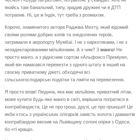
якийсь там банальний, типу, зрадив дружині чи в ДТП
потрапив. Ні, це ж Індія, тут треба з розмахом.
Короче, знаменитого актора Раджіва Мехту, який відомий
своїми ролями добрих копів та знедолених героїв,
затримали в аеропорту Мумбаї. І не з наркотиками, і не з
незадекларованими мільйонами. А з чим? З
манго
! Не
просто манго, а з рідкісним сортом «Альфонсо Преміум»,
який він намагався перевезти з одного штату в інший на
своєму приватному джеті, обходячи всі
сільськогосподарські податки та ліміти на перевезення.
Я просто впав! Людина, яка має мільйони, приватний літак,
може купити будь-яке манго в світі, вирішила погратися в
контрабандиста. Це не про гроші, друзі, це про
принцип
! Це
якби хтось з українських олігархів замість золота і діамантів
контрабандою ввозив на Львівщину солоні огірки з Одеси,
бо «ті кращі».