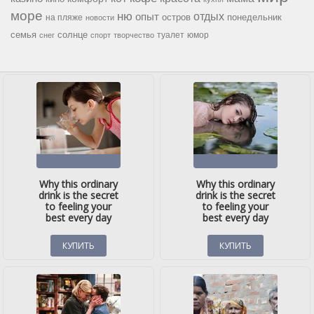
море
ню
опыт
отдых
остров
на пляже
понедельник
новости
семья
солнце
туалет
юмор
снег
спорт
творчество