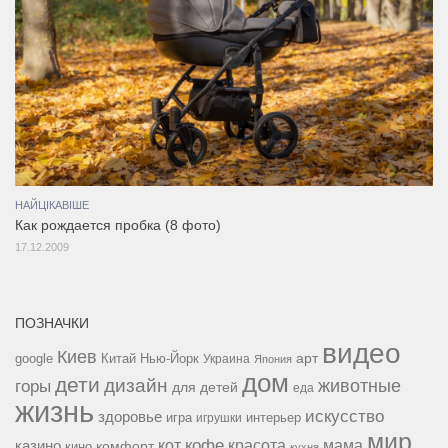
НАЙЦІКАВІШЕ
Как рождается пробка (8 фото)
17.12.2009
ПОЗНАЧКИ
видео
Киев
google
Китай
Нью-Йорк
арт
Украина
Япония
дом
дети
дизайн
горы
животные
для детей
еда
жизнь
искусство
здоровье
игра
игрушки
интерьер
мир
кофе
красота
мама
кот
казино
комфорт
кино
кухня