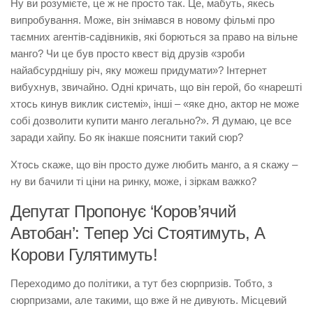
Ну ви розумієте, це ж не просто так. Це, мабуть, якесь
випробування. Може, він знімався в новому фільмі про
таємних агентів-садівників, які борються за право на вільне
манго? Чи це був просто квест від друзів «зроби
найабсурднішу річ, яку можеш придумати»? Інтернет
вибухнув, звичайно. Одні кричать, що він герой, бо «нарешті
хтось кинув виклик системі», інші – «яке дно, актор не може
собі дозволити купити манго легально?». Я думаю, це все
заради хайпу. Бо як інакше пояснити такий сюр?
Хтось скаже, що він просто дуже любить манго, а я скажу –
ну ви бачили ті ціни на ринку, може, і зіркам важко?
Депутат Пропонує ‘Коров’ячий
Автобан’: Тепер Усі Стоятимуть, А
Корови Гулятимуть!
Переходимо до політики, а тут без сюрпризів. Тобто, з
сюрпризами, але такими, що вже й не дивують. Місцевий