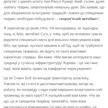
депутат з одного штату, пан Рахул Кумар, який, схоже, дуже
любить тварин, запропонував геніальну ідею. Він заявив, що
для збереження культурних традицій і поваги до священних
тварин, необхідно побудувати…
«коров’ячий автобан»
!
Я перечитав це разів п’ять. Не велодоріжку, не пішохідну
зону, а, блін, автобан! Суть у тому, щоб на основних трасах
виділити спеціальні смуги для вільного пересування корів.
Або, ще краще, пускати машини в об’їзд, щоб не турбувати
священних тваринок, які йдуть по своїх важливих
коров’ячих справах. Він каже: «Ми маємо інтегрувати наші
традиції у сучасну інфраструктуру! Корови – це частина
Індії, вони мають право на комфортне пересування!»
Це як Спанч Боб би вигадав транспортну розв’язку.
Уявляєте, ви стоїте в десятикилометровому заторі на
роботу, бо попереду стадо корів вирішило влаштувати собі
променад по магістралі? А поліцейський вам каже: «Ну ви
що, це ж священна тварина, зачекайте, поки вона
насолодиться краєвидом!» Це вже не просто курйоз, це