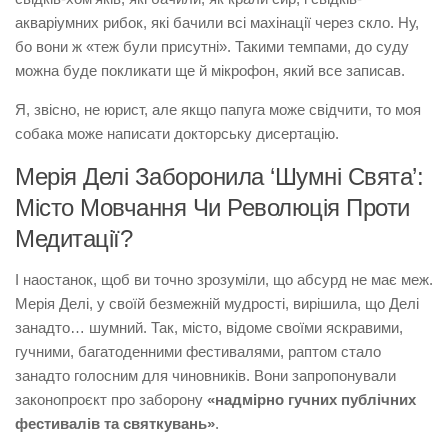
акваріумних рибок, які бачили всі махінації через скло. Ну,
бо вони ж «теж були присутні». Такими темпами, до суду
можна буде покликати ще й мікрофон, який все записав.
Я, звісно, не юрист, але якщо папуга може свідчити, то моя
собака може написати докторську дисертацію.
Мерія Делі Заборонила ‘Шумні Свята’:
Місто Мовчання Чи Революція Проти
Медитації?
І наостанок, щоб ви точно зрозуміли, що абсурд не має меж.
Мерія Делі, у своїй безмежній мудрості, вирішила, що Делі
занадто… шумний. Так, місто, відоме своїми яскравими,
гучними, багатоденними фестивалями, раптом стало
занадто голосним для чиновників. Вони запропонували
законопроєкт про заборону
«надмірно гучних публічних
фестивалів та святкувань»
.