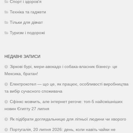
Спорт і здоров'я
Техніка та гаджети
Тільки для дівчат
Туризм і подорожі
НЕДАВНІ ЗАПИСИ
Зіркові бурі, мери-авокадо і собака-власник бізнесу- це
Мексика, братан!
Електрокотел — що це, як працює, особливості виробництва
та вибір сучасного споживача
Сфінкс мовчить, але інтернет регоче: топ-5 найсмішніших
новин Єгипту 27 липня
Як підібрати доглядальницю для літньої людини чи хворого
Португалія, 20 липня 2026: день, коли навіть чайки не