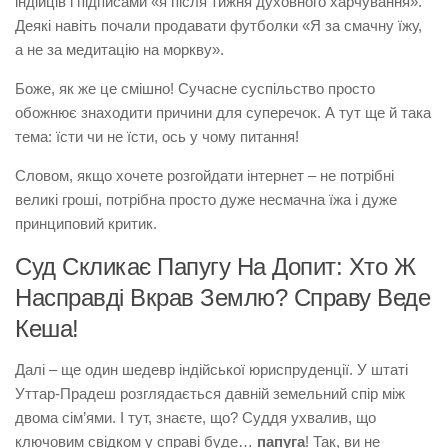
індійців і підписами «я після тижня духовного харчування».
Деякі навіть почали продавати футболки «Я за смачну їжу,
а не за медитацію на моркву».
Боже, як же це смішно! Сучасне суспільство просто
обожнює знаходити причини для суперечок. А тут ще й така
тема: їсти чи не їсти, ось у чому питання!
Словом, якщо хочете розгойдати інтернет – не потрібні
великі гроші, потрібна просто дуже несмачна їжа і дуже
принциповий критик.
Суд Скликає Папугу На Допит: Хто Ж
Насправді Вкрав Землю? Справу Веде
Кеша!
Далі – ще один шедевр індійської юриспруденції. У штаті
Уттар-Прадеш розглядається давній земельний спір між
двома сім’ями. І тут, знаєте, що? Суддя ухвалив, що
ключовим свідком у справі буде…
папуга
! Так, ви не