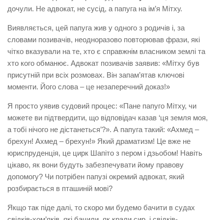
дочули. Не адвокат, не сусід, а папуга на ім’я Мітху.
Виявляється, цей папуга жив у одного з родичів і, за
словами позивачів, неодноразово повторював фрази, які
чітко вказували на те, хто є справжнім власником землі та
хто кого обманює. Адвокат позивачів заявив: «Мітху був
присутній при всіх розмовах. Він запам’ятав ключові
моменти. Його слова – це незаперечний доказ!»
Я просто уявив судовий процес: «Пане папуго Мітху, чи
можете ви підтвердити, що відповідач казав ‘ця земля моя,
а тобі нічого не дістанеться’?». А папуга такий: «Ахмед –
брехун! Ахмед – брехун!» Який драматизм! Це вже не
юриспруденція, це цирк Шапіто з пером і дзьобом! Навіть
цікаво, як вони будуть забезпечувати йому правову
допомогу? Чи потрібен папузі окремий адвокат, який
розбирається в пташиній мові?
Якщо так піде далі, то скоро ми будемо бачити в судах
свідків-хом’яків, які бачили, як крали сир, і свідків-