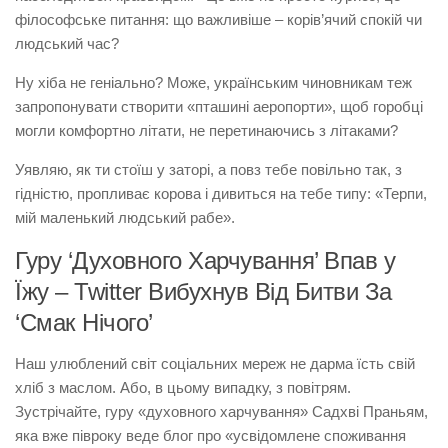
філософське питання: що важливіше – корів’ячий спокій чи
людський час?
Ну хіба не геніально? Може, українським чиновникам теж
запропонувати створити «пташині аеропорти», щоб горобці
могли комфортно літати, не перетинаючись з літаками?
Уявляю, як ти стоїш у заторі, а повз тебе повільно так, з
гідністю, пропливає корова і дивиться на тебе типу: «Терпи,
мій маленький людський рабе».
Гуру ‘Духовного Харчування’ Впав у
Їжу – Twitter Вибухнув Від Битви За
‘Смак Нічого’
Наш улюблений світ соціальних мереж не дарма їсть свій
хліб з маслом. Або, в цьому випадку, з повітрям.
Зустрічайте, гуру «духовного харчування» Садхві Праньям,
яка вже півроку веде блог про «усвідомлене споживання