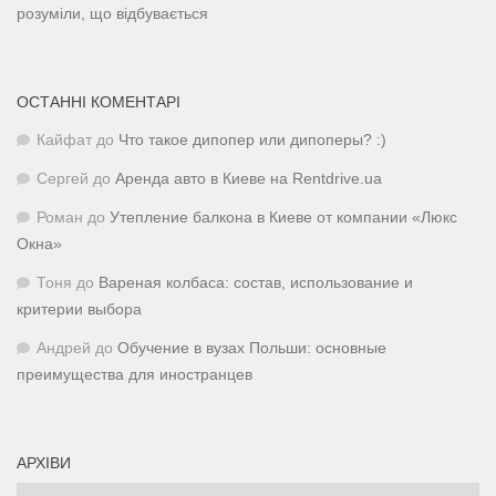
розуміли, що відбувається
ОСТАННІ КОМЕНТАРІ
Кайфат
до
Что такое дипопер или дипоперы? :)
Сергей
до
Аренда авто в Киеве на Rentdrive.ua
Роман
до
Утепление балкона в Киеве от компании «Люкс
Окна»
Тоня
до
Вареная колбаса: состав, использование и
критерии выбора
Андрей
до
Обучение в вузах Польши: основные
преимущества для иностранцев
АРХІВИ
Архіви