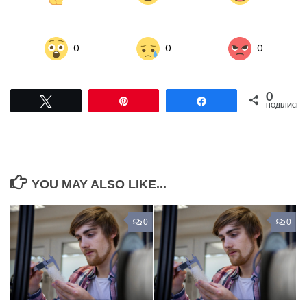
0
0
0
0
Tвітнути
Pin
Поділитися
ПОДІЛИСЬ
YOU MAY ALSO LIKE...
0
0