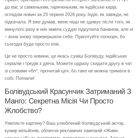
до вас зі свіженьким, гаряченьким, як індійське каррі,
оглядом новин за 29 червня 2026 року. Індія, як завжди, не
підкачала. Я вже думав, мене ніщо не здивує після того, як
минулого разу в них мавпа суддю підкупила бананом, але ні
– вони знову перевершили себе. Приготуйте попкорн, бо
сьогодні буде просто епік.
Це не просто новини, це якась суміш Болівуду, індійських
серіалів і тредів з двіча. Можете одразу скидати другу в чат
зі словами «бл*, прочитай це», бо таке не можна тримати в
собі. Погнали!
Болівудський Красунчик Затриманий З
Манго: Секретна Місія Чи Просто
Жлобство?
Уявляєте картину? Ваш улюблений болівудський актор,
кумир мільйонів, обличчя рекламних кампаній «Живи
чесно» і «Будь патріотом», потрапляє у скандал. Але не