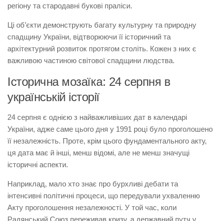
регіону та стародавні букові праліси.
Ці об’єкти демонструють багату культурну та природну
спадщину України, відтворюючи її історичний та
архітектурний розвиток протягом століть. Кожен з них є
важливою частиною світової спадщини людства.
Історична мозаїка: 24 серпня в
українській історії
24 серпня є однією з найважливіших дат в календарі
України, адже саме цього дня у 1991 році було проголошено
її незалежність. Проте, крім цього фундаментального акту,
ця дата має й інші, менш відомі, але не менш значущі
історичні аспекти.
Наприклад, мало хто знає про бурхливі дебати та
інтенсивні політичні процеси, що передували ухваленню
Акту проголошення незалежності. У той час, коли
Радянський Союз переживав кризу, а державний путч у