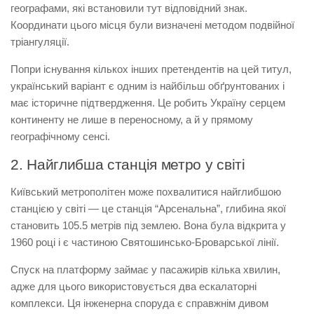
географами, які встановили тут відповідний знак.
Координати цього місця були визначені методом подвійної
тріангуляції.
Попри існування кількох інших претендентів на цей титул,
український варіант є одним із найбільш обґрунтованих і
має історичне підтвердження. Це робить Україну серцем
континенту не лише в переносному, а й у прямому
географічному сенсі.
2. Найглибша станція метро у світі
Київський метрополітен може похвалитися найглибшою
станцією у світі — це станція “Арсенальна”, глибина якої
становить 105.5 метрів під землею. Вона була відкрита у
1960 році і є частиною Святошинсько-Броварської лінії.
Спуск на платформу займає у пасажирів кілька хвилин,
адже для цього використовується два ескалаторні
комплекси. Ця інженерна споруда є справжнім дивом