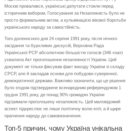
Москві провалився, українські депутати стояли перед
історичним вибором. Голосування за Незалежність було не
просто формальним актом, а кульмінацією вікової боротьби
українського народу за самостійність.
Того доленосного дня 24 серпня 1991 року, після нічного
засідання та бурхливих дискусій, Верховна Рада
Української РСР абсолютною більшістю голосів (346 «за»)
ухвалила Акт проголошення незалежності України. Цей
документ не тільки фіксував факт виходу України зі складу
СРСР, але й закладав основи для побудови суверенної,
демократичної держави. Важливо зазначити, що це рішення
було згодом підтверджене всенародним референдумом 1
грудня 1991 року, де понад 90% громадян України
підтримали проголошену незалежність. Цей маловідомий
аспект підкреслює не лише політичну волю еліт, а й щире
прагнення народу до самовизначення.
Топ-5 причин, чому Україна унікальна