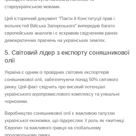
староукраїнською мовами.
Цей історичний документ “Пакти й Конституції прав і
вольностей Війська Запорозького” випередив багато
європейських аналогів і є яскравим свідченням ранніх
демократичних прагнень на українських землях.
5. Світовий лідер з експорту соняшникової
олії
Україна є одним із провідних світових експортерів
соняшникової олії, забезпечуючи понад 50% світового
ринку. Цей факт свідчить про високий потенціал
українського агропромислового комплексу та унікальні
чорноземи.
Виробництво соняшникової олії є важливою галуззю
української економіки, що підкреслює її роль як «житниці
Європи» та важливого гравця на глобальному
продовольчому ринку.