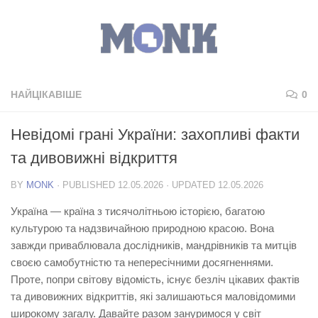
НАЙЦІКАВІШЕ
0
Невідомі грані України: захопливі факти
та дивовижні відкриття
BY
MONK
· PUBLISHED
12.05.2026
· UPDATED
12.05.2026
Україна — країна з тисячолітньою історією, багатою
культурою та надзвичайною природною красою. Вона
завжди приваблювала дослідників, мандрівників та митців
своєю самобутністю та непересічними досягненнями.
Проте, попри світову відомість, існує безліч
цікавих фактів
та
дивовижних відкриттів
, які залишаються маловідомими
широкому загалу. Давайте разом зануримося у світ