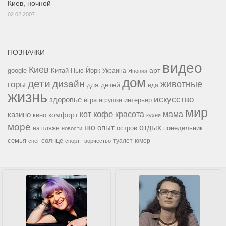
Киев, ночной
02.02.2007
ПОЗНАЧКИ
видео
Киев
google
Китай
Нью-Йорк
арт
Украина
Япония
дом
дети
дизайн
горы
животные
для детей
еда
жизнь
искусство
здоровье
игра
игрушки
интерьер
мир
кофе
красота
мама
кот
казино
комфорт
кино
кухня
море
ню
опыт
отдых
остров
на пляже
понедельник
новости
семья
солнце
туалет
юмор
снег
спорт
творчество