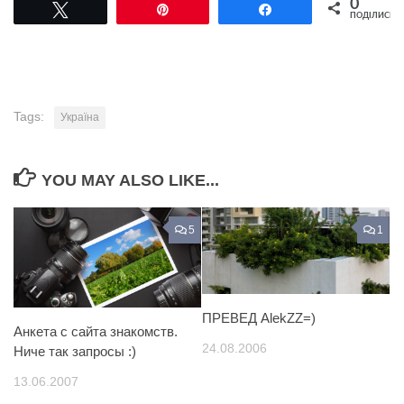
0
Tвітнути
Pin
Поділитися
ПОДІЛИСЬ
Tags:
Україна
YOU MAY ALSO LIKE...
5
1
ПРЕВЕД AlekZZ=)
Анкета с сайта знакомств.
24.08.2006
Ниче так запросы :)
13.06.2007