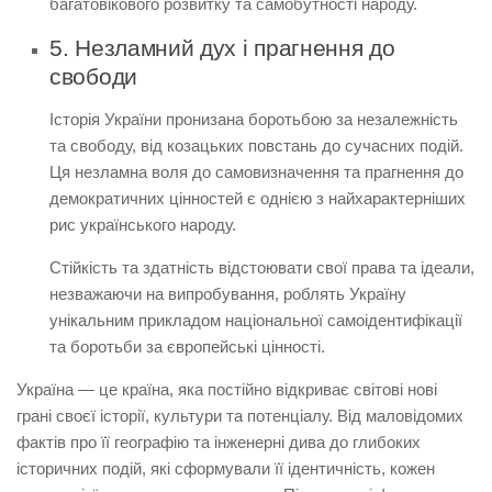
багатовікового розвитку та самобутності народу.
5. Незламний дух і прагнення до
свободи
Історія України пронизана боротьбою за незалежність
та свободу, від козацьких повстань до сучасних подій.
Ця незламна воля до самовизначення та прагнення до
демократичних цінностей є однією з найхарактерніших
рис українського народу.
Стійкість та здатність відстоювати свої права та ідеали,
незважаючи на випробування, роблять Україну
унікальним прикладом національної самоідентифікації
та боротьби за європейські цінності.
Україна — це країна, яка постійно відкриває світові нові
грані своєї історії, культури та потенціалу. Від
маловідомих
фактів
про її географію та інженерні дива до глибоких
історичних подій, які сформували її ідентичність, кожен