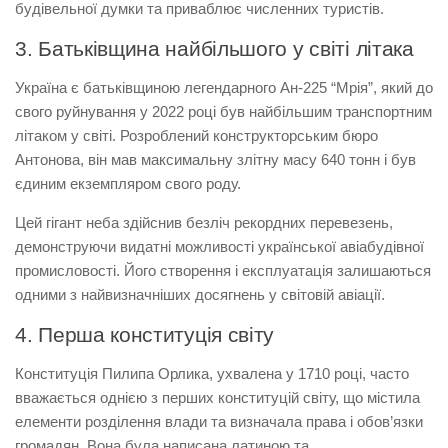
будівельної думки та приваблює численних туристів.
3. Батьківщина найбільшого у світі літака
Україна є батьківщиною легендарного Ан-225 “Мрія”, який до
свого руйнування у 2022 році був найбільшим транспортним
літаком у світі. Розроблений конструкторським бюро
Антонова, він мав максимальну злітну масу 640 тонн і був
єдиним екземпляром свого роду.
Цей гігант неба здійснив безліч рекордних перевезень,
демонструючи видатні можливості української авіабудівної
промисловості. Його створення і експлуатація залишаються
одними з найвизначніших досягнень у світовій авіації.
4. Перша конституція світу
Конституція Пилипа Орлика, ухвалена у 1710 році, часто
вважається однією з перших конституцій світу, що містила
елементи розділення влади та визначала права і обов’язки
громадян. Вона була написана латиною та