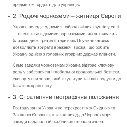
предметом гордості для українців.
2. Родючі чорноземи – житниця Європи
Україна володіє одними з найродючіших ґрунтів у світі
— всесвітньо відомими чорноземами, які покривають
близько двох третин її території. Ці унікальні землі
дозволяють збирати вражаючі врожаї, що робить
Україну однією з головних аграрних держав планети.
Саме завдяки чорноземам Україна відіграє ключову
роль у забезпеченні глобальної продовольчої безпеки,
експортуючи зерно, олійні культури та інші продукти до
багатьох країн світу.
3. Стратегічне географічне положення
Розташування України на перехресті між Східною та
Західною Європою, а також вихід до Чорного моря,
завжди надавало їй особливого геополітичного