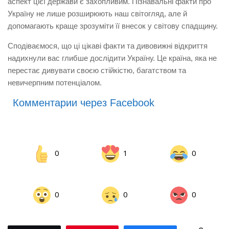
аспект цієї держави є захопливим.
Пізнавальні факти
про
Україну не лише розширюють наш світогляд, але й
допомагають краще зрозуміти її внесок у світову спадщину.
Сподіваємося, що ці
цікаві факти
та
дивовижні відкриття
надихнули вас глибше дослідити Україну. Це країна, яка не
перестає дивувати своєю стійкістю, багатством та
невичерпним потенціалом.
Комментарии через Facebook
0
1
0
0
0
0