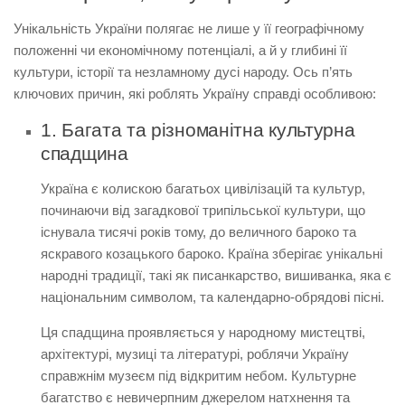
Унікальність України полягає не лише у її географічному
положенні чи економічному потенціалі, а й у глибині її
культури, історії та незламному дусі народу. Ось п’ять
ключових причин, які роблять Україну справді особливою:
1. Багата та різноманітна культурна
спадщина
Україна є колискою багатьох цивілізацій та культур,
починаючи від загадкової трипільської культури, що
існувала тисячі років тому, до величного бароко та
яскравого козацького бароко. Країна зберігає унікальні
народні традиції, такі як писанкарство, вишиванка, яка є
національним символом, та календарно-обрядові пісні.
Ця спадщина проявляється у народному мистецтві,
архітектурі, музиці та літературі, роблячи Україну
справжнім музеєм під відкритим небом. Культурне
багатство є невичерпним джерелом натхнення та