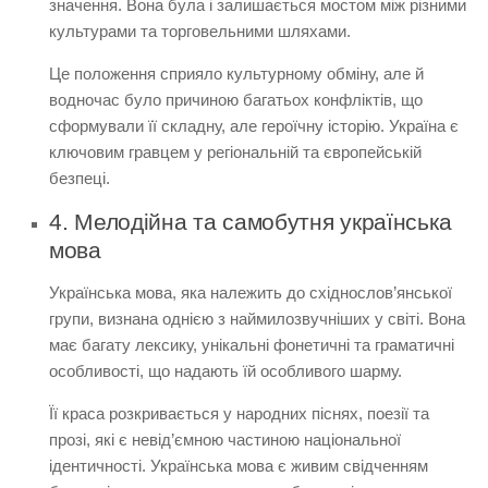
значення. Вона була і залишається мостом між різними
культурами та торговельними шляхами.
Це положення сприяло культурному обміну, але й
водночас було причиною багатьох конфліктів, що
сформували її складну, але героїчну історію. Україна є
ключовим гравцем у регіональній та європейській
безпеці.
4. Мелодійна та самобутня українська
мова
Українська мова, яка належить до східнослов’янської
групи, визнана однією з наймилозвучніших у світі. Вона
має багату лексику, унікальні фонетичні та граматичні
особливості, що надають їй особливого шарму.
Її краса розкривається у народних піснях, поезії та
прозі, які є невід’ємною частиною національної
ідентичності. Українська мова є живим свідченням