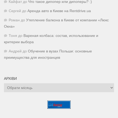
Кайфат
до
Что такое дипопер или дипоперы? :)
Сергей
до
Аренда авто в Киеве на Rentdrive.ua
Роман
до
Утепление балкона в Киеве от компании «Люкс
Окна»
Тоня
до
Вареная колбаса: состав, использование и
критерии выбора
Андрей
до
Обучение в вузах Польши: основные
преимущества для иностранцев
АРХІВИ
Архіви