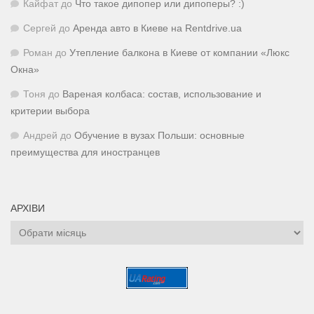
Кайфат
до
Что такое дипопер или дипоперы? :)
Сергей
до
Аренда авто в Киеве на Rentdrive.ua
Роман
до
Утепление балкона в Киеве от компании «Люкс
Окна»
Тоня
до
Вареная колбаса: состав, использование и
критерии выбора
Андрей
до
Обучение в вузах Польши: основные
преимущества для иностранцев
АРХІВИ
Архіви