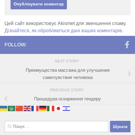
Цей сайт використовує Akismet для зменшення спаму.
Дізнайтеся, як обробляються дані ваших коментарів.
FOLLOW:
NEXT STORY
Преимущества массажа для улучшения
самочувствия человека
PREVIOUS STORY
Процедура оскарження тендеру
Пошук: