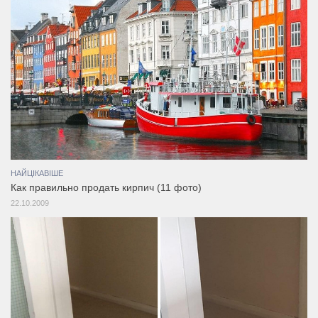
НАЙЦІКАВІШЕ
Как правильно продать кирпич (11 фото)
22.10.2009