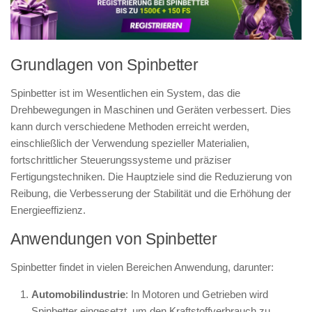
Grundlagen von Spinbetter
Spinbetter ist im Wesentlichen ein System, das die
Drehbewegungen in Maschinen und Geräten verbessert. Dies
kann durch verschiedene Methoden erreicht werden,
einschließlich der Verwendung spezieller Materialien,
fortschrittlicher Steuerungssysteme und präziser
Fertigungstechniken. Die Hauptziele sind die Reduzierung von
Reibung, die Verbesserung der Stabilität und die Erhöhung der
Energieeffizienz.
Anwendungen von Spinbetter
Spinbetter findet in vielen Bereichen Anwendung, darunter:
Automobilindustrie
: In Motoren und Getrieben wird
Spinbetter eingesetzt, um den Kraftstoffverbrauch zu