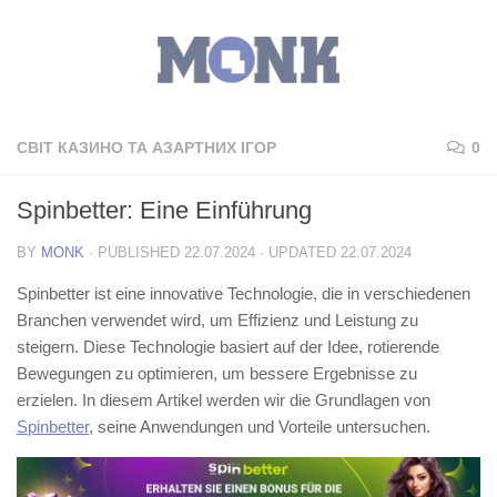
СВІТ КАЗИНО ТА АЗАРТНИХ ІГОР
0
Spinbetter: Eine Einführung
BY
MONK
· PUBLISHED
22.07.2024
· UPDATED
22.07.2024
Spinbetter ist eine innovative Technologie, die in verschiedenen
Branchen verwendet wird, um Effizienz und Leistung zu
steigern. Diese Technologie basiert auf der Idee, rotierende
Bewegungen zu optimieren, um bessere Ergebnisse zu
erzielen. In diesem Artikel werden wir die Grundlagen von
Spinbetter
, seine Anwendungen und Vorteile untersuchen.