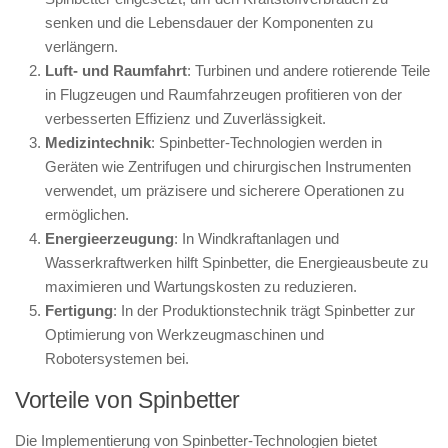
senken und die Lebensdauer der Komponenten zu
verlängern.
Luft- und Raumfahrt
: Turbinen und andere rotierende Teile
in Flugzeugen und Raumfahrzeugen profitieren von der
verbesserten Effizienz und Zuverlässigkeit.
Medizintechnik
: Spinbetter-Technologien werden in
Geräten wie Zentrifugen und chirurgischen Instrumenten
verwendet, um präzisere und sicherere Operationen zu
ermöglichen.
Energieerzeugung
: In Windkraftanlagen und
Wasserkraftwerken hilft Spinbetter, die Energieausbeute zu
maximieren und Wartungskosten zu reduzieren.
Fertigung
: In der Produktionstechnik trägt Spinbetter zur
Optimierung von Werkzeugmaschinen und
Robotersystemen bei.
Vorteile von Spinbetter
Die Implementierung von Spinbetter-Technologien bietet