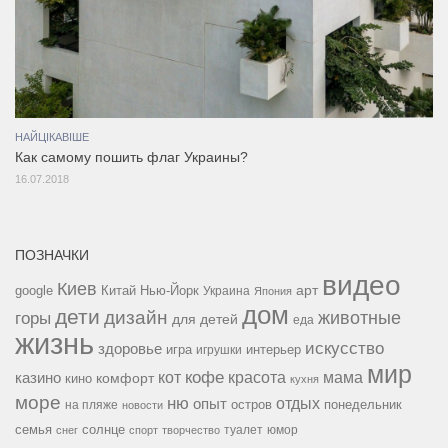
НАЙЦІКАВІШЕ
Как самому пошить флаг Украины?
16.07.2018
ПОЗНАЧКИ
видео
Киев
google
Китай
Нью-Йорк
арт
Украина
Япония
дом
дети
дизайн
горы
животные
для детей
еда
жизнь
искусство
здоровье
игра
игрушки
интерьер
мир
кофе
красота
мама
кот
казино
комфорт
кино
кухня
море
ню
опыт
отдых
остров
на пляже
понедельник
новости
семья
солнце
туалет
юмор
снег
спорт
творчество