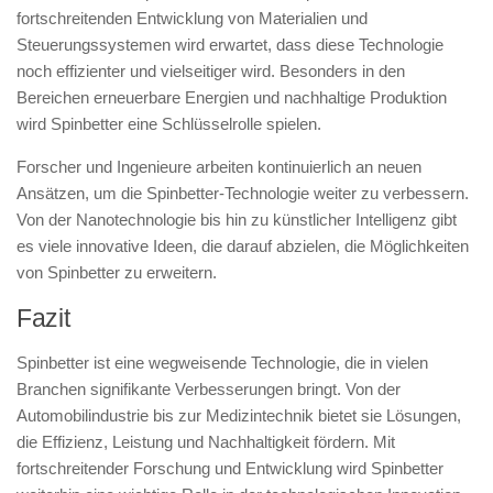
fortschreitenden Entwicklung von Materialien und
Steuerungssystemen wird erwartet, dass diese Technologie
noch effizienter und vielseitiger wird. Besonders in den
Bereichen erneuerbare Energien und nachhaltige Produktion
wird Spinbetter eine Schlüsselrolle spielen.
Forscher und Ingenieure arbeiten kontinuierlich an neuen
Ansätzen, um die Spinbetter-Technologie weiter zu verbessern.
Von der Nanotechnologie bis hin zu künstlicher Intelligenz gibt
es viele innovative Ideen, die darauf abzielen, die Möglichkeiten
von Spinbetter zu erweitern.
Fazit
Spinbetter ist eine wegweisende Technologie, die in vielen
Branchen signifikante Verbesserungen bringt. Von der
Automobilindustrie bis zur Medizintechnik bietet sie Lösungen,
die Effizienz, Leistung und Nachhaltigkeit fördern. Mit
fortschreitender Forschung und Entwicklung wird Spinbetter