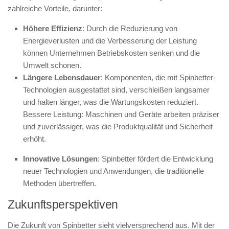
zahlreiche Vorteile, darunter:
Höhere Effizienz
: Durch die Reduzierung von
Energieverlusten und die Verbesserung der Leistung
können Unternehmen Betriebskosten senken und die
Umwelt schonen.
Längere Lebensdauer
: Komponenten, die mit Spinbetter-
Technologien ausgestattet sind, verschleißen langsamer
und halten länger, was die Wartungskosten reduziert.
Bessere Leistung: Maschinen und Geräte arbeiten präziser
und zuverlässiger, was die Produktqualität und Sicherheit
erhöht.
Innovative Lösungen
: Spinbetter fördert die Entwicklung
neuer Technologien und Anwendungen, die traditionelle
Methoden übertreffen.
Zukunftsperspektiven
Die Zukunft von Spinbetter sieht vielversprechend aus. Mit der