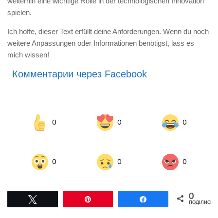
weiterhin eine wichtige Rolle in der technologischen Innovation
spielen.
Ich hoffe, dieser Text erfüllt deine Anforderungen. Wenn du noch
weitere Anpassungen oder Informationen benötigst, lass es
mich wissen!
Комментарии через Facebook
0
0
0
0
0
0
0
Tвітнути
Pin
Поділитися
ПОДІЛИСЬ