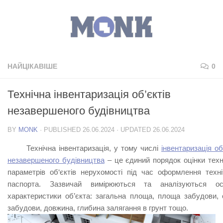
НАЙЦІКАВІШЕ
0
Технічна інвентаризація об’єктів
незавершеного будівництва
BY
MONK
· PUBLISHED
26.06.2024
· UPDATED
26.06.2024
Технічна
інвентаризація
,
у
тому
числі
інвентаризація об
незавершеного будівництва
–
це
єдиний
порядок
оцінки
техн
параметрів
об
‘
єктів
нерухомості
під
час
оформлення
техн
паспорта
.
Зазвичай вимірюються та аналізуються ос
характеристики об’єкта: загальна площа, площа забудови, 
забудови, довжина, глибина залягання в грунт тощо.