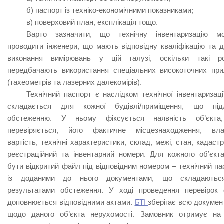
б) паспорт із техніко-економічними показниками;
в) поверховий план, експлікація тощо.
Варто зазначити, що технічну інвентаризацію м
проводити інженери, що мають відповідну кваліфікацію та д
виконання вимірювань у цій галузі, оскільки такі р
передбачають використання спеціальних високоточних при
(тахеометрів та лазерних далекомірів).
Технічний паспорт є наслідком технічної інвентаризації
складається для кожної будівлі/приміщення, що під
обстеженню. У ньому фіксується наявність об’єкта
перевіряється, його фактичне місцезнаходження, вла
вартість, технічні характеристики, склад, межі, стан, кадаст
реєстраційний та інвентарний номери. Для кожного об’єкт
бути відкритий файл під відповідним номером – технічний па
із доданими до нього документами, що складаютьс
результатами обстеження. У ході проведення перевірок
доповнюється відповідними актами.
БТІ
зберігає всю докумен
щодо даного об’єкта нерухомості. Замовник отримує на