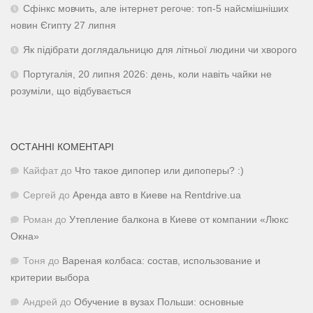
Сфінкс мовчить, але інтернет регоче: топ-5 найсмішніших
новин Єгипту 27 липня
Як підібрати доглядальницю для літньої людини чи хворого
Португалія, 20 липня 2026: день, коли навіть чайки не
розуміли, що відбувається
ОСТАННІ КОМЕНТАРІ
Кайфат
до
Что такое дипопер или дипоперы? :)
Сергей
до
Аренда авто в Киеве на Rentdrive.ua
Роман
до
Утепление балкона в Киеве от компании «Люкс
Окна»
Тоня
до
Вареная колбаса: состав, использование и
критерии выбора
Андрей
до
Обучение в вузах Польши: основные