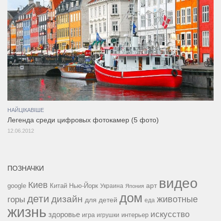
НАЙЦІКАВІШЕ
Легенда среди цифровых фотокамер (5 фото)
12.06.2012
ПОЗНАЧКИ
видео
Киев
google
Китай
Нью-Йорк
арт
Украина
Япония
дом
дети
дизайн
горы
животные
для детей
еда
жизнь
искусство
здоровье
игра
игрушки
интерьер