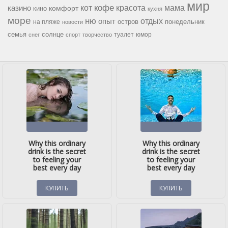
мир
кофе
красота
мама
кот
казино
комфорт
кино
кухня
море
ню
опыт
отдых
остров
на пляже
понедельник
новости
семья
солнце
туалет
юмор
снег
спорт
творчество