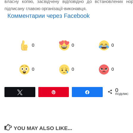
власну копію, засвідчену відповідно до встановлених но
підписану главою організації-виконавця.
Комментарии через Facebook
0
0
0
0
0
0
0
Tвітнути
Pin
Поділитися
ПОДІЛИСЬ
YOU MAY ALSO LIKE...