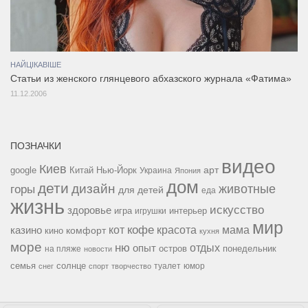
НАЙЦІКАВІШЕ
Статьи из женского глянцевого абхазского журнала «Фатима»
11.12.2006
ПОЗНАЧКИ
видео
Киев
google
Китай
Нью-Йорк
арт
Украина
Япония
дом
дети
дизайн
горы
животные
для детей
еда
жизнь
искусство
здоровье
игра
игрушки
интерьер
мир
кофе
красота
мама
кот
казино
комфорт
кино
кухня
море
ню
опыт
отдых
остров
на пляже
понедельник
новости
семья
солнце
туалет
юмор
снег
спорт
творчество