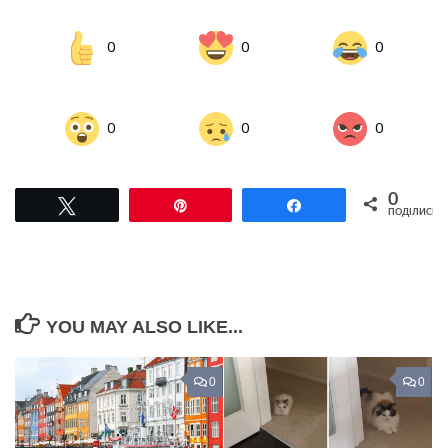
0
0
0
0
0
0
0
Tвітнути
Pin
Поділитися
ПОДІЛИСЬ
YOU MAY ALSO LIKE...
0
0