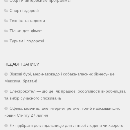
Софт и интересные программы
Спорт і здоров'я
Техніка та гаджети
Тільки для дівчат
Туризм і подорожі
НЕДАВНІ ЗАПИСИ
Зіркові бурі, мери-авокадо і собака-власник бізнесу- це
Мексика, братан!
Електрокотел — що це, як працює, особливості виробництва
та вибір сучасного споживача
Сфінкс мовчить, але інтернет регоче: топ-5 найсмішніших
новин Єгипту 27 липня
Як підібрати доглядальницю для літньої людини чи хворого