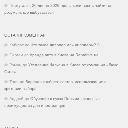
Португалія, 20 липня 2026: день, коли навіть чайки не
розуміли, що відбувається
ОСТАННІ КОМЕНТАРІ
Кайфат
до
Что такое дипопер или дипоперы? :)
Сергей
до
Аренда авто в Киеве на Rentdrive.ua
Роман
до
Утепление балкона в Киеве от компании «Люкс
Окна»
Тоня
до
Вареная колбаса: состав, использование и
критерии выбора
Андрей
до
Обучение в вузах Польши: основные
преимущества для иностранцев