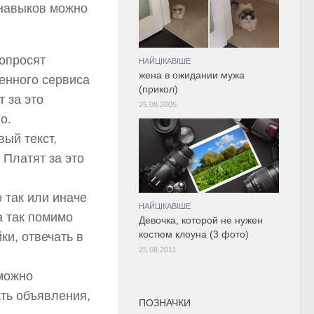
 навыков можно
попросят
НАЙЦІКАВІШЕ
жена в ожидании мужа
енного сервиса
(прикол)
т за это
25.08.2005
о.
вый текст,
 Платят за это
о так или иначе
НАЙЦІКАВІШЕ
а так помимо
Девочка, которой не нужен
костюм клоуна (3 фото)
ки, отвечать в
25.08.2011
 можно
ать объявления,
ПОЗНАЧКИ