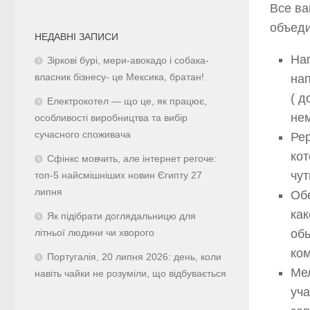
Все ва
объеди
НЕДАВНІ ЗАПИСИ
Нап
Зіркові бурі, мери-авокадо і собака-
нап
власник бізнесу- це Мексика, братан!
( д
Електрокотел — що це, як працює,
нем
особливості виробництва та вибір
сучасного споживача
Рер
кот
Сфінкс мовчить, але інтернет регоче:
чут
топ-5 найсмішніших новин Єгипту 27
липня
Обе
как
Як підібрати доглядальницю для
обы
літньої людини чи хворого
ком
Португалія, 20 липня 2026: день, коли
Ме
навіть чайки не розуміли, що відбувається
уча