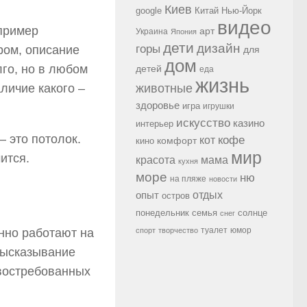
Киев
google
Китай
Нью-Йорк
видео
апример
арт
Украина
Япония
дети
дизайн
горы
ром, описание
для
дом
го, но в любом
детей
еда
жизнь
личие какого –
животные
здоровье
игра
игрушки
искусство
казино
интерьер
— это потолок.
кофе
кот
комфорт
кино
мир
ится.
красота
мама
кухня
море
ню
на пляже
новости
опыт
отдых
остров
семья
солнце
понедельник
снег
туалет
юмор
нно работают на
спорт
творчество
 высказывание
 востребованных