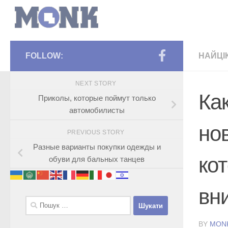
FOLLOW:
НАЙЦІ
NEXT STORY
Ка
Приколы, которые поймут только
автомобилисты
но
PREVIOUS STORY
Разные варианты покупки одежды и
ко
обуви для бальных танцев
вн
Пошук:
BY
MON