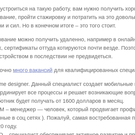
устроиться на такую работу, вам нужно получить хо
вание, пройти стажировку и потратить на это доволь
и и сил. Но в конечном итоге – это того стоит.
вание можно получить удаленно, например в онлай
ox, сертификаты оттуда котируются почти везде. Поэ
стройством в последствии не предвидеться.
точно
много вакансий
для квалифицированных специ
e designer. Данный специалист создает мобильные 
ординирует все процессы и решает возникающие воп
отник будет получать от 1600 долларов в месяц.
M – менеджер — человек, который продвигает профи
ные в соц сетях ). Пожалуй, самая востребованная 
0 году.
 – специалист обеспечивает активное развитие и п