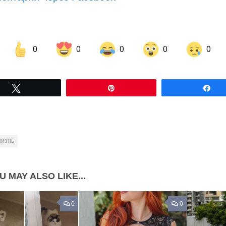
0
0
0
0
0
Share on Facebook
Share on LinkedIn
Tвітнути
Pin
По
Share on Pinterest
жизнь
U MAY ALSO LIKE...
0
0