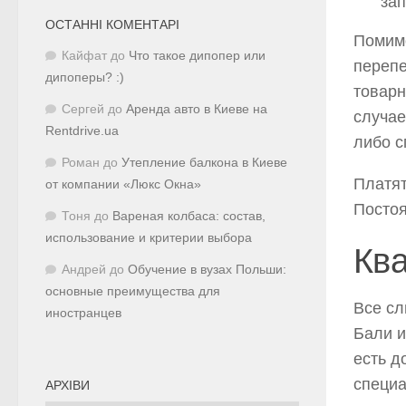
зап
ОСТАННІ КОМЕНТАРІ
Помимо
Кайфат
до
Что такое дипопер или
перепе
дипоперы? :)
товарн
Сергей
до
Аренда авто в Киеве на
случае
Rentdrive.ua
либо с
Роман
до
Утепление балкона в Киеве
Платят
от компании «Люкс Окна»
Постоя
Тоня
до
Вареная колбаса: состав,
использование и критерии выбора
Кв
Андрей
до
Обучение в вузах Польши:
основные преимущества для
Все сл
иностранцев
Бали и
есть д
специа
АРХІВИ