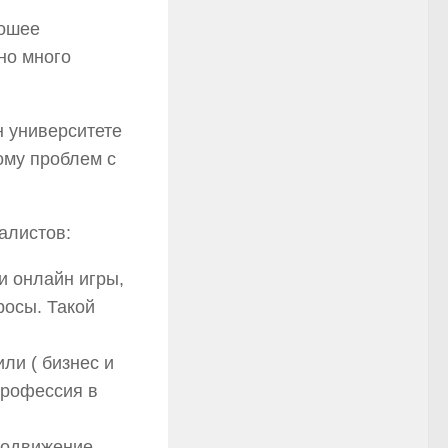
рошее
но много
н университете
тому проблем с
алистов:
и онлайн игры,
росы. Такой
ли ( бизнес и
профессия в
родвижение