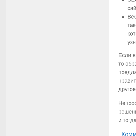
сай
Веб
так
ко
уз
Если в
то обр
предла
нравит
другое
Непрос
решени
и тогд
Комм