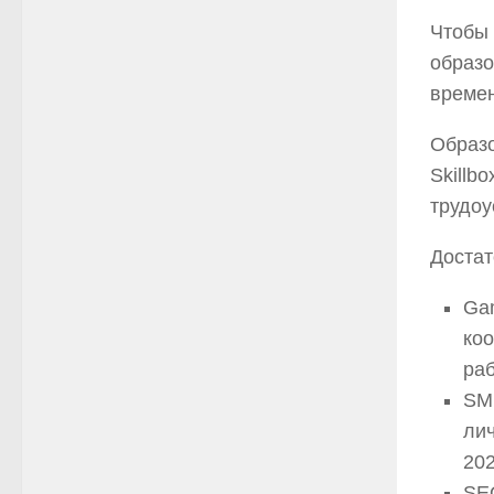
Чтобы 
образо
времен
Образо
Skillb
трудоу
Доста
Gam
ко
раб
SM
лич
202
SEO