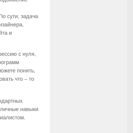
По сути, задача
изайнера,
йта и
ессию с нуля,
рограмм
ожете понять,
вать что – то
андартных
азличные навыки
циалистом.