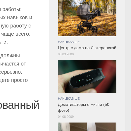
й работы:
ых навыков и
ную работу с
 чаще всего,
ги.
НАЙЦІКАВІШЕ
Центр с дома на Лютеранской
06.03.2008
ы должны
ичается от
серьезно,
дете просто
НАЙЦІКАВІШЕ
ованный
Демотиваторы о жизни (50
фото)
04.08.2009