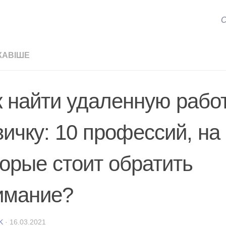
С
КАВІШЕ
к найти удаленную рабо
вичку: 10 профессий, на
торые стоит обратить
имание?
K
·
16.03.2021