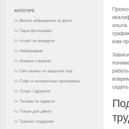
Проясн
КАТЕГОРІЇ
квалиф
Веселі зображення та фото
опыта.
Гарні фотографії
график
вам пр
Історії та анекдоти
Найцікавіше
Зависи
Новини з мережі
понима
работы
Світ казино та азартних ігор
воврем
Софт и интересные программы
сидеть
Спорт і здоров'я
По
Техніка та гаджети
Тільки для дівчат
тру
Туризм і подорожі