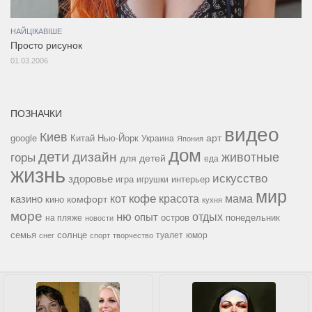
НАЙЦІКАВІШЕ
Просто рисунок
01.03.2006
ПОЗНАЧКИ
видео
Киев
google
Китай
Нью-Йорк
арт
Украина
Япония
дом
дети
дизайн
горы
животные
для детей
еда
жизнь
искусство
здоровье
игра
игрушки
интерьер
мир
кофе
красота
мама
кот
казино
комфорт
кино
кухня
море
ню
опыт
отдых
остров
на пляже
понедельник
новости
семья
солнце
туалет
юмор
снег
спорт
творчество