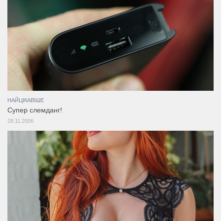
НАЙЦІКАВІШЕ
Супер слемданг!
28.11.2006