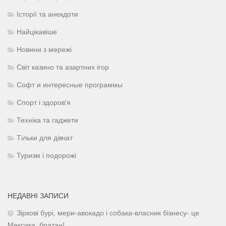
Історії та анекдоти
Найцікавіше
Новини з мережі
Світ казино та азартних ігор
Софт и интересные программы
Спорт і здоров'я
Техніка та гаджети
Тільки для дівчат
Туризм і подорожі
НЕДАВНІ ЗАПИСИ
Зіркові бурі, мери-авокадо і собака-власник бізнесу- це
Мексика, братан!