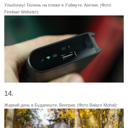
Улыбочку! Тюлень на пляже в Уэймуте, Англия. (Фото
Finnbarr Webster):
14.
Жаркий день в Будапеште, Венгрия. (Фото Balazs Mohai):