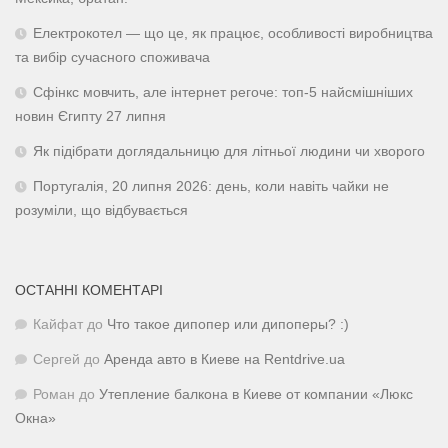
Електрокотел — що це, як працює, особливості виробництва
та вибір сучасного споживача
Сфінкс мовчить, але інтернет регоче: топ-5 найсмішніших
новин Єгипту 27 липня
Як підібрати доглядальницю для літньої людини чи хворого
Португалія, 20 липня 2026: день, коли навіть чайки не
розуміли, що відбувається
ОСТАННІ КОМЕНТАРІ
Кайфат
до
Что такое дипопер или дипоперы? :)
Сергей
до
Аренда авто в Киеве на Rentdrive.ua
Роман
до
Утепление балкона в Киеве от компании «Люкс
Окна»