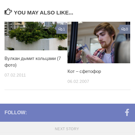
YOU MAY ALSO LIKE...
1
0
Вулкан дымит кольцами (7
фото)
Кот – сфетофор
07.02.2011
06.02.2007
FOLLOW:
NEXT STORY