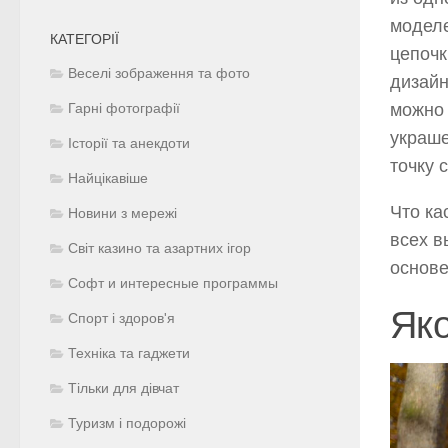
моделе
КАТЕГОРІЇ
цепочк
Веселі зображення та фото
дизайн
можн
Гарні фотографії
украше
Історії та анекдоти
точку 
Найцікавіше
Что ка
Новини з мережі
всех в
Світ казино та азартних ігор
основе
Софт и интересные программы
Як
Спорт і здоров'я
Техніка та гаджети
Тільки для дівчат
Туризм і подорожі