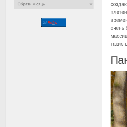
Архіви
создаю
плетен
времен
очень 
массив
такие 
Па