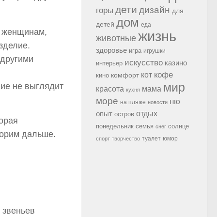
дети
дизайн
горы
для
дом
детей
еда
, женщинам,
жизнь
животные
изделие.
здоровье
игра
игрушки
 другими
искусство
казино
интерьер
кофе
кот
комфорт
кино
мир
ние не выглядит
красота
мама
кухня
море
ню
на пляже
новости
опыт
отдых
остров
торая
семья
солнце
понедельник
снег
ворим дальше.
туалет
юмор
спорт
творчество
 звеньев