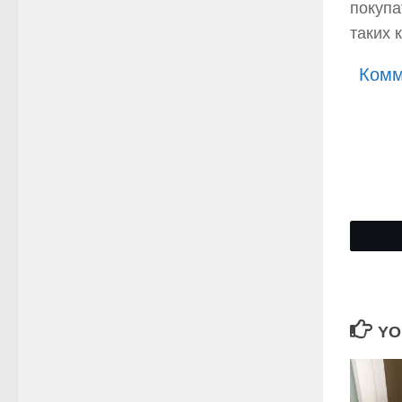
покупа
таких 
Комм
YO