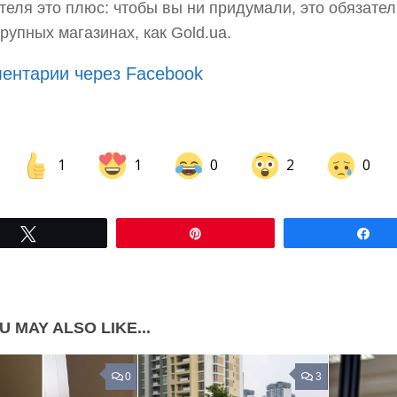
теля это плюс: чтобы вы ни придумали, это обязател
крупных магазинах, как Gold.ua.
ентарии через Facebook
1
1
0
2
0
Share on Facebook
Share on LinkedIn
Tвітнути
Pin
По
Share on Pinterest
U MAY ALSO LIKE...
0
3