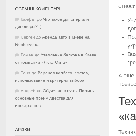
относи
ОСТАННІ КОМЕНТАРІ
Кайфат
до
Что такое дипопер или
Ун
дипоперы? :)
дет
Про
Сергей
до
Аренда авто в Киеве на
Rentdrive.ua
ук
Воз
Роман
до
Утепление балкона в Киеве
гр
от компании «Люкс Окна»
Тоня
до
Вареная колбаса: состав,
А еще 
использование и критерии выбора
превос
Андрей
до
Обучение в вузах Польши:
Те
основные преимущества для
иностранцев
«ка
АРХІВИ
Техник