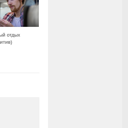
ый отдых
зитив)