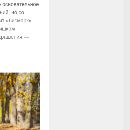
е основательное
ний, но со
ит «бисмарк»
лишком
украшения —