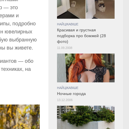
р — это
мерами и
типы, подробно
НАЙЦІКАВІШЕ
Красивая и грустная
зин ювелирных
подборка про бомжей (28
юбую выбранную
фото)
ны вы живете.
11.09.2008
риантов — обо
 техниках, на
НАЙЦІКАВІШЕ
Ночные города
13.12.2006