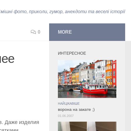
мішні фото, приколи, гумор, анекдоти та веселі історії
0
MORE
ИНТЕРЕСНОЕ
лее
НАЙЦІКАВІШЕ
ворона на закате ;)
01.06.2007
. Даже изделия
сятками