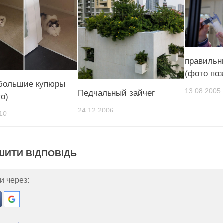
правильн
(фото по
большие купюры
13.08.2005
Педчальный зайчег
то)
24.12.2006
10
ШИТИ ВІДПОВІДЬ
и через: