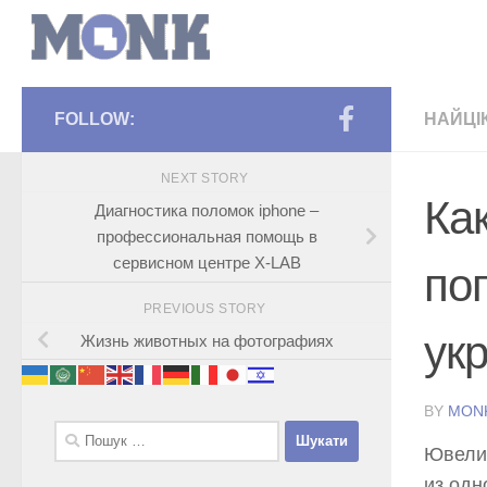
FOLLOW:
НАЙЦІ
NEXT STORY
Ка
Диагностика поломок iphone –
профессиональная помощь в
сервисном центре X-LAB
по
PREVIOUS STORY
ук
Жизнь животных на фотографиях
BY
MON
Пошук:
Ювели
из одн