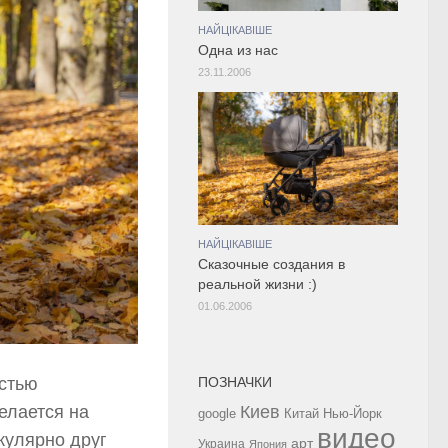
НАЙЦІКАВІШЕ
Одна из нас
23.11.2006
НАЙЦІКАВІШЕ
Сказочные создания в
реальной жизни :)
01.06.2006
остью
ПОЗНАЧКИ
елается на
Киев
google
Китай
Нью-Йорк
видео
кулярно друг
арт
Украина
Япония