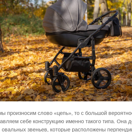
мы произносим слово «цепь», то с большой вероятн
авляем себе конструкцию именно такого типа. Она д
 овальных звеньев, которые расположены перпенди