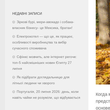
НЕДАВНІ ЗАПИСИ
Зіркові бурі, мери-авокадо і собака-
власник бізнесу- це Мексика, братан!
Електрокотел — що це, як працює,
особливості виробництва та вибір
сучасного споживача
Сфінкс мовчить, але інтернет регоче:
топ-5 найсмішніших новин Єгипту 27
липня
Як підібрати доглядальницю для
літньої людини чи хворого
Португалія, 20 липня 2026: день, коли
Когда 
навіть чайки не розуміли, що відбувається
предст
основе