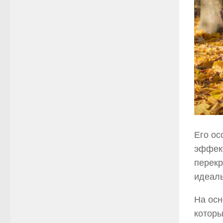
Его ос
эффект
перекр
идеаль
На осн
которы