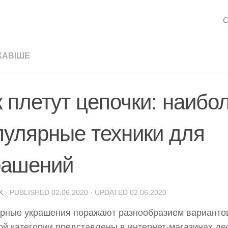
С
КАВІШЕ
к плетут цепочки: наибо
пулярные техники для
рашений
K
· PUBLISHED
02.06.2020
· UPDATED
02.06.2020
рные украшения поражают разнообразием вариантов
ой категории представлены в интернет-магазинах де