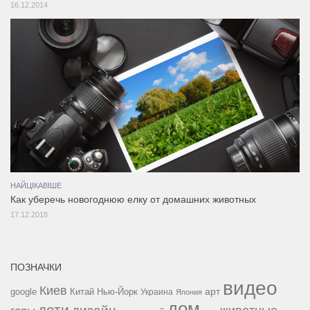
16.12.2014
НАЙЦІКАВІШЕ
Как уберечь новогоднюю елку от домашних животных
17.12.2018
ПОЗНАЧКИ
видео
Киев
google
Китай
Нью-Йорк
арт
Украина
Япония
дом
дети