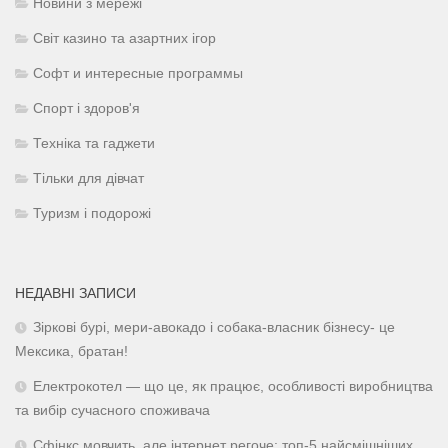
Новини з мережі
Світ казино та азартних ігор
Софт и интересные программы
Спорт і здоров'я
Техніка та гаджети
Тільки для дівчат
Туризм і подорожі
НЕДАВНІ ЗАПИСИ
Зіркові бурі, мери-авокадо і собака-власник бізнесу- це
Мексика, братан!
Електрокотел — що це, як працює, особливості виробництва
та вибір сучасного споживача
Сфінкс мовчить, але інтернет регоче: топ-5 найсмішніших