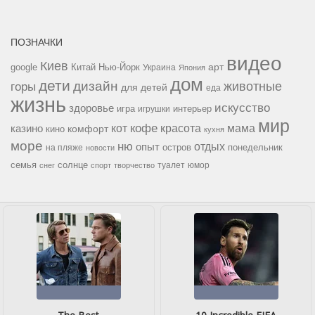
ПОЗНАЧКИ
видео
Киев
google
Китай
Нью-Йорк
арт
Украина
Япония
дом
дети
дизайн
горы
животные
для детей
еда
жизнь
искусство
здоровье
игра
игрушки
интерьер
мир
кофе
красота
мама
кот
казино
комфорт
кино
кухня
море
ню
опыт
отдых
остров
на пляже
понедельник
новости
семья
солнце
туалет
юмор
снег
спорт
творчество