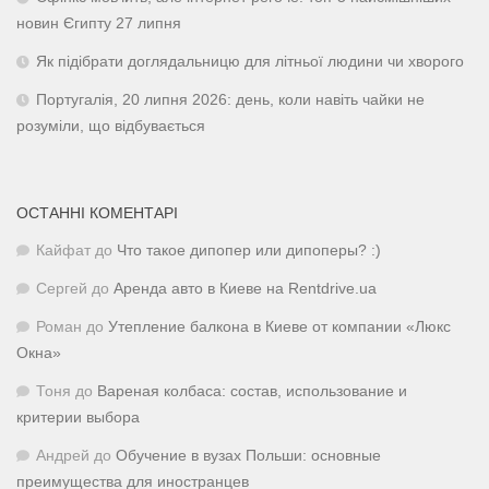
новин Єгипту 27 липня
Як підібрати доглядальницю для літньої людини чи хворого
Португалія, 20 липня 2026: день, коли навіть чайки не
розуміли, що відбувається
ОСТАННІ КОМЕНТАРІ
Кайфат
до
Что такое дипопер или дипоперы? :)
Сергей
до
Аренда авто в Киеве на Rentdrive.ua
Роман
до
Утепление балкона в Киеве от компании «Люкс
Окна»
Тоня
до
Вареная колбаса: состав, использование и
критерии выбора
Андрей
до
Обучение в вузах Польши: основные
преимущества для иностранцев