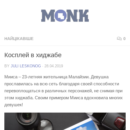
НАЙЦІКАВІШЕ
0
Косплей в хиджабе
BY
JULI LESKONOG
·
28.04.2019
Мииса – 23-летняя жительница Малайзии. Девушка
прославилась на всю сеть благодаря своей способности
перевоплощаться в различных персонажей, не снимая при
этом хиджаба. Своим примером Мииса вдохновила многих
девушек!