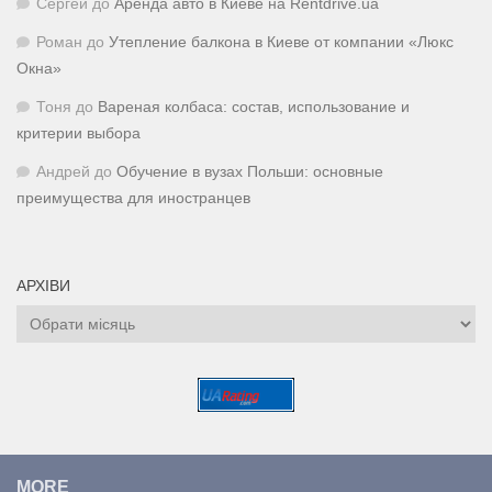
Сергей
до
Аренда авто в Киеве на Rentdrive.ua
Роман
до
Утепление балкона в Киеве от компании «Люкс
Окна»
Тоня
до
Вареная колбаса: состав, использование и
критерии выбора
Андрей
до
Обучение в вузах Польши: основные
преимущества для иностранцев
АРХІВИ
Архіви
MORE