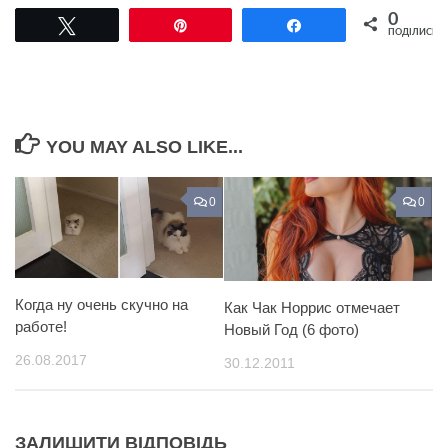
0
Tвітнути
Pin
Поділитися
ПОДІЛИСЬ
YOU MAY ALSO LIKE...
0
0
Когда ну очень скучно на
Как Чак Норрис отмечает
работе!
Новый Год (6 фото)
26.08.2017
30.12.2011
ЗАЛИШИТИ ВІДПОВІДЬ