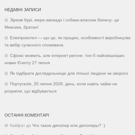
НЕДАВНІ ЗАПИСИ
Зіркові бурі, мери-авокадо і собака-власник бізнесу- це
Мексика, братан!
Електрокотел — що це, як працює, особливості виробництва
та вибір сучасного споживача
Сфінкс мовчить, але інтернет регоче: топ-5 найсмішніших
новин Єгипту 27 липня
Як підібрати доглядальницю для літньої людини чи хворого
Португалія, 20 липня 2026: день, коли навіть чайки не
розуміли, що відбувається
ОСТАННІ КОМЕНТАРІ
Кайфат
до
Что такое дипопер или дипоперы? :)