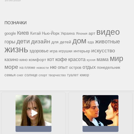
ПОЗНАЧКИ
видео
Киев
google
Китай
Нью-Йорк
арт
Украина
Япония
дом
дети
дизайн
горы
животные
для детей
еда
жизнь
искусство
здоровье
игра
игрушки
интерьер
мир
кофе
красота
мама
кот
казино
комфорт
кино
кухня
море
ню
опыт
отдых
остров
на пляже
понедельник
новости
семья
солнце
туалет
юмор
снег
спорт
творчество