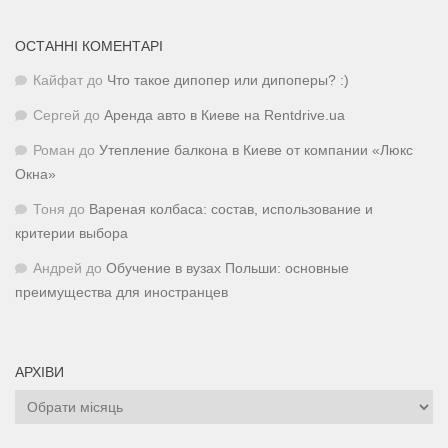
ОСТАННІ КОМЕНТАРІ
Кайфат
до
Что такое дипопер или дипоперы? :)
Сергей
до
Аренда авто в Киеве на Rentdrive.ua
Роман
до
Утепление балкона в Киеве от компании «Люкс
Окна»
Тоня
до
Вареная колбаса: состав, использование и
критерии выбора
Андрей
до
Обучение в вузах Польши: основные
преимущества для иностранцев
АРХІВИ
Архіви