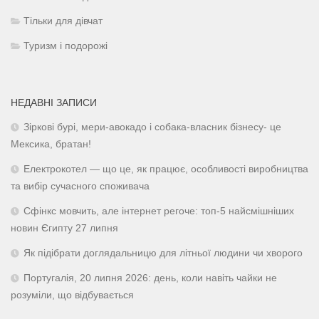
Тільки для дівчат
Туризм і подорожі
НЕДАВНІ ЗАПИСИ
Зіркові бурі, мери-авокадо і собака-власник бізнесу- це
Мексика, братан!
Електрокотел — що це, як працює, особливості виробництва
та вибір сучасного споживача
Сфінкс мовчить, але інтернет регоче: топ-5 найсмішніших
новин Єгипту 27 липня
Як підібрати доглядальницю для літньої людини чи хворого
Португалія, 20 липня 2026: день, коли навіть чайки не
розуміли, що відбувається