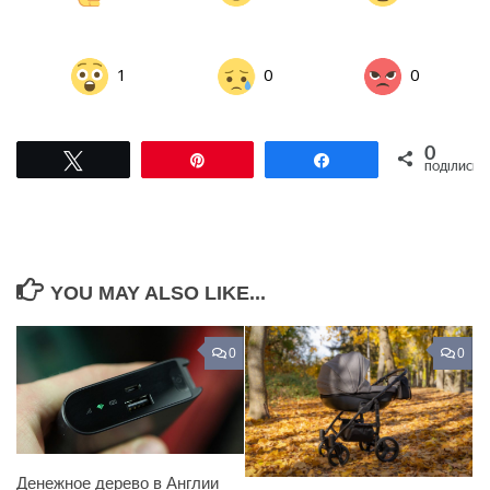
1
0
0
0
Tвітнути
Pin
Поділитися
ПОДІЛИСЬ
YOU MAY ALSO LIKE...
0
0
Денежное дерево в Англии