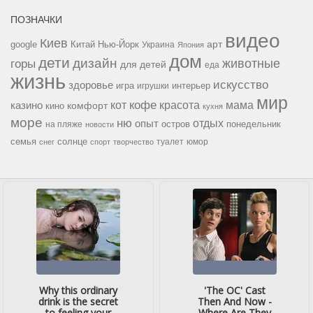
ПОЗНАЧКИ
видео
Киев
google
Китай
Нью-Йорк
арт
Украина
Япония
дом
дети
дизайн
горы
животные
для детей
еда
жизнь
искусство
здоровье
игра
игрушки
интерьер
мир
кофе
красота
мама
кот
казино
комфорт
кино
кухня
море
ню
опыт
отдых
остров
на пляже
понедельник
новости
семья
солнце
туалет
юмор
снег
спорт
творчество