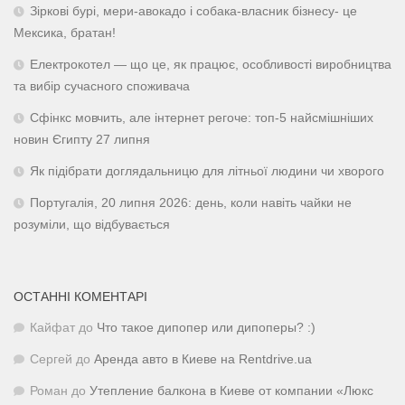
Зіркові бурі, мери-авокадо і собака-власник бізнесу- це
Мексика, братан!
Електрокотел — що це, як працює, особливості виробництва
та вибір сучасного споживача
Сфінкс мовчить, але інтернет регоче: топ-5 найсмішніших
новин Єгипту 27 липня
Як підібрати доглядальницю для літньої людини чи хворого
Португалія, 20 липня 2026: день, коли навіть чайки не
розуміли, що відбувається
ОСТАННІ КОМЕНТАРІ
Кайфат
до
Что такое дипопер или дипоперы? :)
Сергей
до
Аренда авто в Киеве на Rentdrive.ua
Роман
до
Утепление балкона в Киеве от компании «Люкс