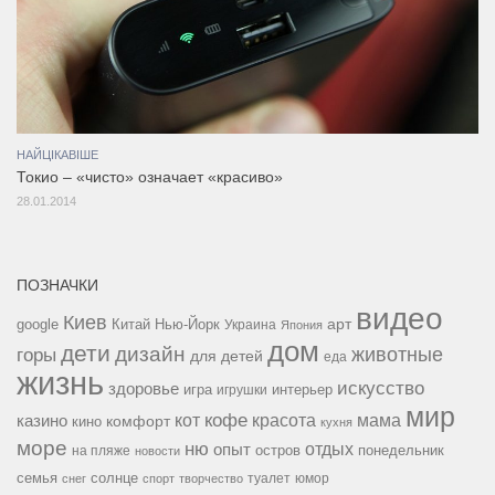
НАЙЦІКАВІШЕ
Токио – «чисто» означает «красиво»
28.01.2014
ПОЗНАЧКИ
видео
Киев
google
Китай
Нью-Йорк
арт
Украина
Япония
дом
дети
дизайн
горы
животные
для детей
еда
жизнь
искусство
здоровье
игра
игрушки
интерьер
мир
кофе
красота
мама
кот
казино
комфорт
кино
кухня
море
ню
опыт
отдых
остров
на пляже
понедельник
новости
семья
солнце
туалет
юмор
снег
спорт
творчество