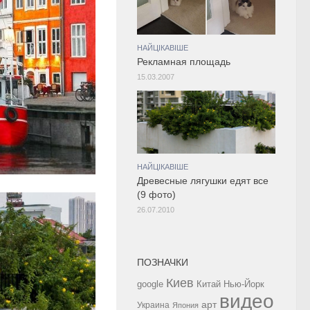
НАЙЦІКАВІШЕ
Рекламная площадь
15.03.2007
НАЙЦІКАВІШЕ
Древесные лягушки едят все
(9 фото)
26.07.2010
ПОЗНАЧКИ
Киев
google
Китай
Нью-Йорк
видео
арт
Украина
Япония