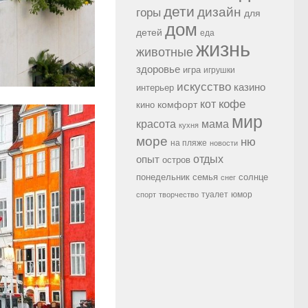
дети
дизайн
горы
для
дом
детей
еда
жизнь
животные
здоровье
игра
игрушки
искусство
казино
интерьер
кофе
кот
комфорт
кино
мир
красота
мама
кухня
море
ню
на пляже
новости
опыт
отдых
остров
семья
солнце
понедельник
снег
туалет
юмор
спорт
творчество