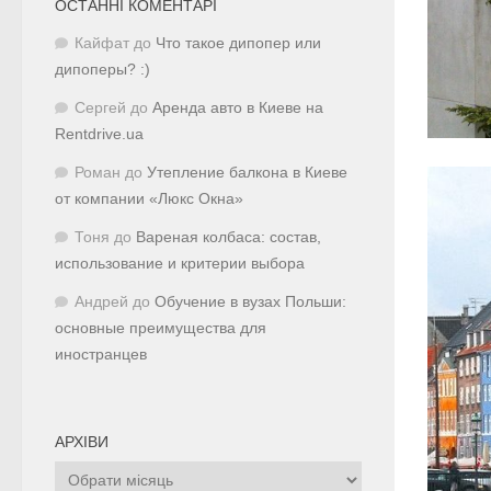
ОСТАННІ КОМЕНТАРІ
Кайфат
до
Что такое дипопер или
дипоперы? :)
Сергей
до
Аренда авто в Киеве на
Rentdrive.ua
Роман
до
Утепление балкона в Киеве
от компании «Люкс Окна»
Тоня
до
Вареная колбаса: состав,
использование и критерии выбора
Андрей
до
Обучение в вузах Польши:
основные преимущества для
иностранцев
АРХІВИ
Архіви