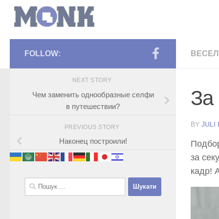
FOLLOW:
ВЕСЕЛ
NEXT STORY
За
Чем заменить однообразные селфи
в путешествии?
BY
JULI
PREVIOUS STORY
Наконец построили!
Подбор
за сек
кадр! 
Пошук: