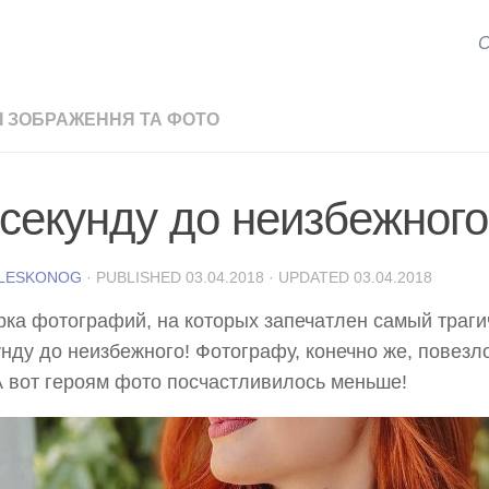
С
І ЗОБРАЖЕННЯ ТА ФОТО
 секунду до неизбежного
 LESKONOG
· PUBLISHED
03.04.2018
· UPDATED
03.04.2018
ка фотографий, на которых запечатлен самый траги
унду до неизбежного! Фотографу, конечно же, повезл
А вот героям фото посчастливилось меньше!