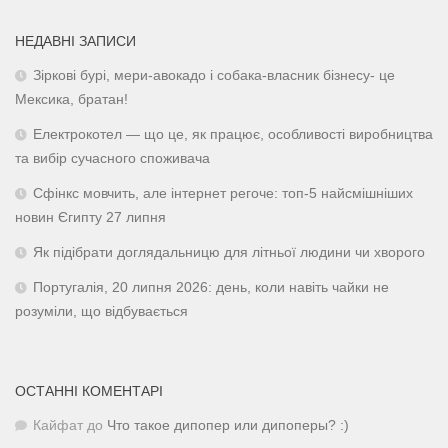
НЕДАВНІ ЗАПИСИ
Зіркові бурі, мери-авокадо і собака-власник бізнесу- це
Мексика, братан!
Електрокотел — що це, як працює, особливості виробництва
та вибір сучасного споживача
Сфінкс мовчить, але інтернет регоче: топ-5 найсмішніших
новин Єгипту 27 липня
Як підібрати доглядальницю для літньої людини чи хворого
Португалія, 20 липня 2026: день, коли навіть чайки не
розуміли, що відбувається
ОСТАННІ КОМЕНТАРІ
Кайфат
до
Что такое дипопер или дипоперы? :)