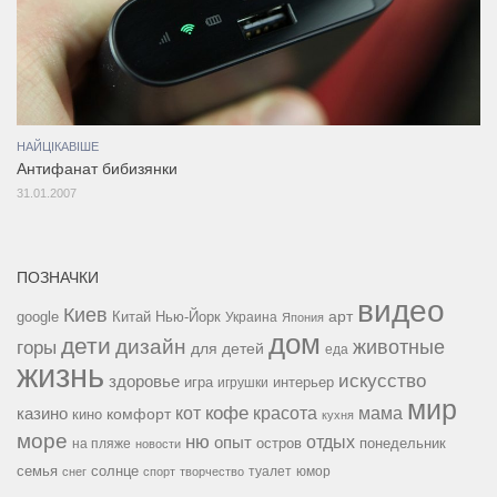
НАЙЦІКАВІШЕ
Антифанат бибизянки
31.01.2007
ПОЗНАЧКИ
видео
Киев
google
Китай
Нью-Йорк
арт
Украина
Япония
дом
дети
дизайн
горы
животные
для детей
еда
жизнь
искусство
здоровье
игра
игрушки
интерьер
мир
кофе
красота
мама
кот
казино
комфорт
кино
кухня
море
ню
опыт
отдых
остров
на пляже
понедельник
новости
семья
солнце
туалет
юмор
снег
спорт
творчество