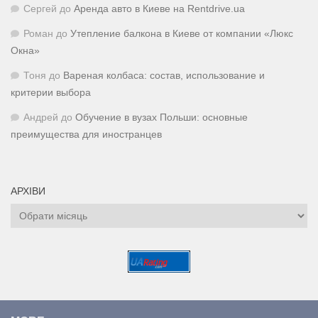
Сергей
до
Аренда авто в Киеве на Rentdrive.ua
Роман
до
Утепление балкона в Киеве от компании «Люкс
Окна»
Тоня
до
Вареная колбаса: состав, использование и
критерии выбора
Андрей
до
Обучение в вузах Польши: основные
преимущества для иностранцев
АРХІВИ
Архіви