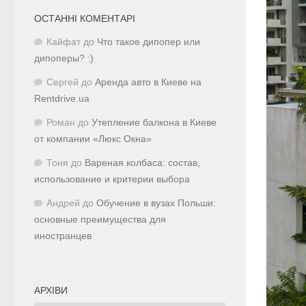
ОСТАННІ КОМЕНТАРІ
Кайфат
до
Что такое дипопер или
дипоперы? :)
Сергей
до
Аренда авто в Киеве на
Rentdrive.ua
Роман
до
Утепление балкона в Киеве
от компании «Люкс Окна»
Тоня
до
Вареная колбаса: состав,
использование и критерии выбора
Андрей
до
Обучение в вузах Польши:
основные преимущества для
иностранцев
АРХІВИ