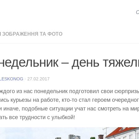
С
І ЗОБРАЖЕННЯ ТА ФОТО
недельник – день тяжел
 LESKONOG
·
27.02.2017
ждого из нас понедельник подготовил свои сюрпризы!
ись курьезы на работе, кто-то стал героем очередн
и иначе, подобные ситуации учат нас смотреть на ми
ать все трудности с улыбкой!