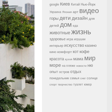
Киев
google
Китай
Нью-Йорк
видео
арт
Украина
Япония
дети
дизайн
горы
для
дом
детей
еда
жизнь
животные
здоровье
игра
игрушки
искусство
казино
интерьер
кофе
кот
комфорт
кино
мир
красота
мама
кухня
море
ню
на пляже
новости
опыт
отдых
остров
семья
солнце
понедельник
снег
туалет
юмор
спорт
творчество