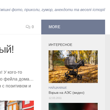
мішні фото, приколи, гумор, анекдоти та веселі історії
0
MORE
ИНТЕРЕСНОЕ
ый!
 У кого-то
ого фейла дома…
р с позитивом и
НАЙЦІКАВІШЕ
Взрыв на АЭС (видео)
12.03.2011