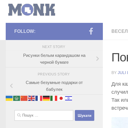
FOLLOW:
ВЕСЕЛ
NEXT STORY
По
Рисунки белым карандашом на
черной бумаге
BY
JULI
PREVIOUS STORY
Самые безумные подарки от
Для ка
бабулек
случил
Так ил
встреч
Пошук: