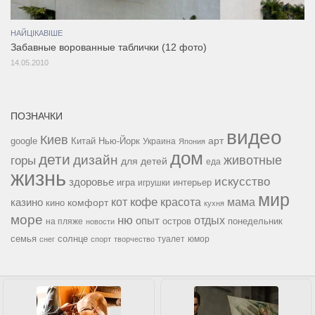
НАЙЦІКАВІШЕ
Забавные ворованные таблички (12 фото)
14.05.2010
ПОЗНАЧКИ
видео
Киев
google
Китай
Нью-Йорк
арт
Украина
Япония
дом
дети
дизайн
горы
животные
для детей
еда
жизнь
искусство
здоровье
игра
игрушки
интерьер
мир
кофе
красота
мама
кот
казино
комфорт
кино
кухня
море
ню
опыт
отдых
остров
на пляже
понедельник
новости
семья
солнце
туалет
юмор
снег
спорт
творчество