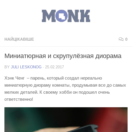
НАЙЦІКАВІШЕ
0
Миниатюрная и скрупулёзная диорама
BY
JULI LESKONOG
·
25.02.2017
Хэнк Ченг – парень, который создал нереально
миниатюрную диораму комнаты, продумывая все до самых
мелких деталей. К своему хобби он подошел очень
ответственно!