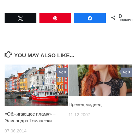
0
Tвітнути
Pin
Поділитися
ПОДІЛИСЬ
YOU MAY ALSO LIKE...
0
0
Превед медвед
«Обжигающее пламя» –
11.12.2007
Элисандра Томачески
07.06.2014