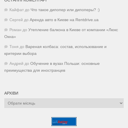
ОСТАННІ КОМЕНТАРІ
Кайфат
до
Что такое дипопер или дипоперы? :)
Сергей
до
Аренда авто в Киеве на Rentdrive.ua
Роман
до
Утепление балкона в Киеве от компании «Люкс
Окна»
Тоня
до
Вареная колбаса: состав, использование и
критерии выбора
Андрей
до
Обучение в вузах Польши: основные
преимущества для иностранцев
АРХІВИ
Архіви