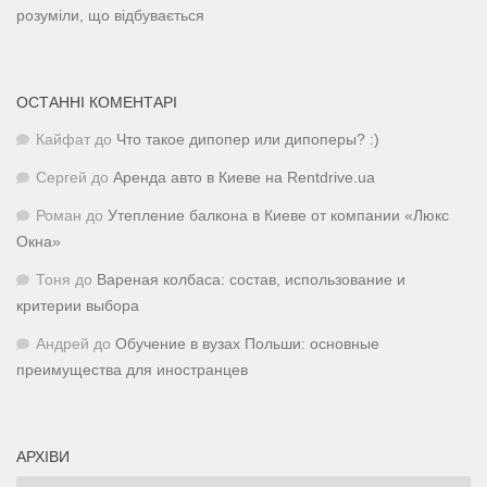
розуміли, що відбувається
ОСТАННІ КОМЕНТАРІ
Кайфат
до
Что такое дипопер или дипоперы? :)
Сергей
до
Аренда авто в Киеве на Rentdrive.ua
Роман
до
Утепление балкона в Киеве от компании «Люкс
Окна»
Тоня
до
Вареная колбаса: состав, использование и
критерии выбора
Андрей
до
Обучение в вузах Польши: основные
преимущества для иностранцев
АРХІВИ