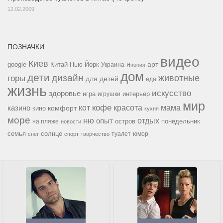
12.02.2009
ПОЗНАЧКИ
видео
Киев
google
Китай
Нью-Йорк
арт
Украина
Япония
дом
дети
дизайн
горы
животные
для детей
еда
жизнь
искусство
здоровье
игра
игрушки
интерьер
мир
кофе
красота
мама
кот
казино
комфорт
кино
кухня
море
ню
опыт
отдых
остров
на пляже
понедельник
новости
семья
солнце
туалет
юмор
снег
спорт
творчество