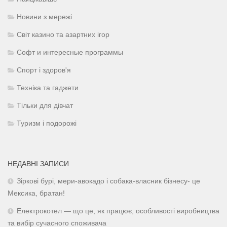
Новини з мережі
Світ казино та азартних ігор
Софт и интересные программы
Спорт і здоров'я
Техніка та гаджети
Тільки для дівчат
Туризм і подорожі
НЕДАВНІ ЗАПИСИ
Зіркові бурі, мери-авокадо і собака-власник бізнесу- це
Мексика, братан!
Електрокотел — що це, як працює, особливості виробництва
та вибір сучасного споживача