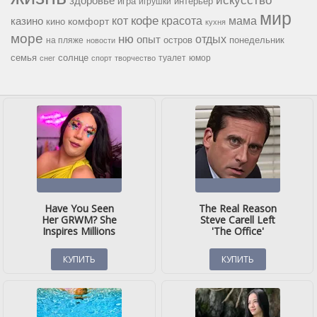
здоровье
игра
игрушки
интерьер
мир
кофе
красота
мама
кот
казино
комфорт
кино
кухня
море
ню
опыт
отдых
остров
на пляже
понедельник
новости
семья
солнце
туалет
юмор
снег
спорт
творчество