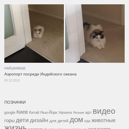
НАЙЦІКАВІШЕ
Аэропорт посреди Индийского океана
05.12.2015
ПОЗНАЧКИ
видео
Киев
google
Китай
Нью-Йорк
арт
Украина
Япония
дом
дети
дизайн
горы
животные
для детей
еда
жизнь
искусство