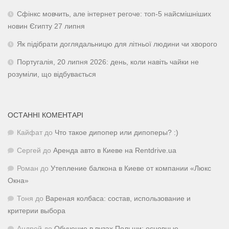
Сфінкс мовчить, але інтернет регоче: топ-5 найсмішніших
новин Єгипту 27 липня
Як підібрати доглядальницю для літньої людини чи хворого
Португалія, 20 липня 2026: день, коли навіть чайки не
розуміли, що відбувається
ОСТАННІ КОМЕНТАРІ
Кайфат
до
Что такое дипопер или дипоперы? :)
Сергей
до
Аренда авто в Киеве на Rentdrive.ua
Роман
до
Утепление балкона в Киеве от компании «Люкс
Окна»
Тоня
до
Вареная колбаса: состав, использование и
критерии выбора
Андрей
до
Обучение в вузах Польши: основные