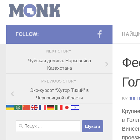
FOLLOW:
НАЙЦІ
NEXT STORY
Фе
Чуйская долина. Нарковойна
Казахстана
Го
PREVIOUS STORY
Эко-курорт “Хутор Тихий” в
Черновицкой области
BY
JULI
Крупн
в Голл
Пошук:
Винсен
проезж