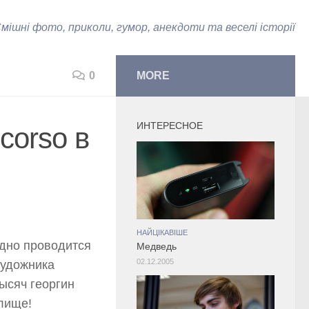
мішні фото, приколи, гумор, анекдоти та веселі історії
0
MORE
ИНТЕРЕСНОЕ
corso в
НАЙЦІКАВІШЕ
одно проводится
Медведь
02.12.2005
художника
ысяч георгин
лище!