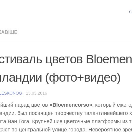
С
КАВІШЕ
стиваль цветов Bloemen
лландии (фото+видео)
 LESKONOG
·
13.03.2016
ейший парад цветов
«Bloemencorso»
, который ежег
андии, был посвящен творчеству талантливейшего 
та Ван Гога. Крупнейшие цветочные платформы из т
ают по центральной улице города. Невероятное зре