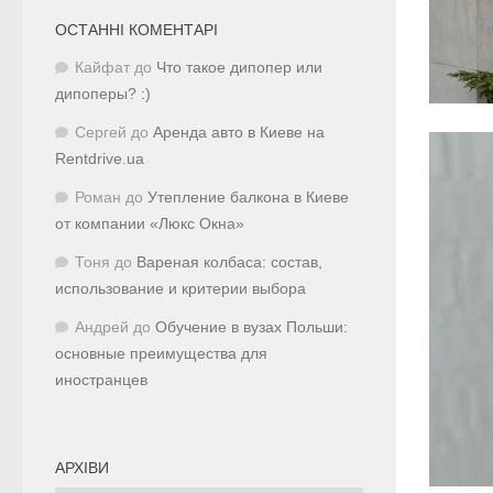
ОСТАННІ КОМЕНТАРІ
Кайфат
до
Что такое дипопер или
дипоперы? :)
Сергей
до
Аренда авто в Киеве на
Rentdrive.ua
Роман
до
Утепление балкона в Киеве
от компании «Люкс Окна»
Тоня
до
Вареная колбаса: состав,
использование и критерии выбора
Андрей
до
Обучение в вузах Польши:
основные преимущества для
иностранцев
АРХІВИ