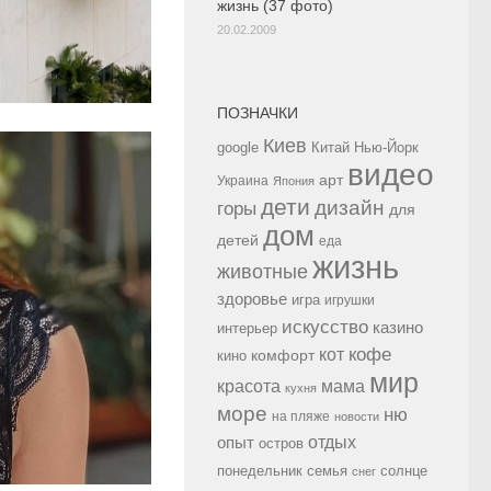
жизнь (37 фото)
20.02.2009
ПОЗНАЧКИ
Киев
google
Китай
Нью-Йорк
видео
арт
Украина
Япония
дети
дизайн
горы
для
дом
детей
еда
жизнь
животные
здоровье
игра
игрушки
искусство
казино
интерьер
кофе
кот
комфорт
кино
мир
красота
мама
кухня
море
ню
на пляже
новости
опыт
отдых
остров
семья
солнце
понедельник
снег