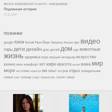
ВЕСЕЛІ ЗОБРАЖЕННЯ ТА ФОТО
/
НАЙЦІКАВІШЕ
Подлинная история
14.11.2007
ПОЗНАЧКИ
видео
Киев
google
Китай
Нью-Йорк
арт
Украина
Япония
дом
дети
дизайн
горы
животные
для детей
еда
жизнь
искусство
здоровье
игра
игрушки
интерьер
мир
кофе
красота
мама
кот
казино
комфорт
кино
кухня
море
ню
опыт
отдых
остров
на пляже
понедельник
новости
семья
солнце
туалет
юмор
снег
спорт
творчество