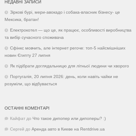
НЕДАВНІ ЗАПИСИ
Зіркові бурі, мери-авокадо і собака-власник бізнесу- це
Мексика, братан!
Електрокотел — що це, як працює, особливості виробництва
та вибір сучасного споживача
Сфінкс мовчить, але інтернет регоче: топ-5 найсмішніших
новин Єгипту 27 липня
Як підібрати доглядальницю для літньої людини чи хворого
Португалія, 20 липня 2026: день, коли навіть чайки не
розуміли, що відбувається
ОСТАННІ КОМЕНТАРІ
Кайфат
до
Что такое дипопер или дипоперы? :)
Сергей
до
Аренда авто в Киеве на Rentdrive.ua