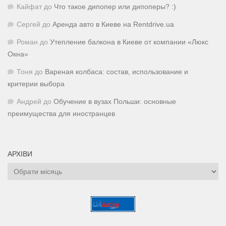
Кайфат
до
Что такое дипопер или дипоперы? :)
Сергей
до
Аренда авто в Киеве на Rentdrive.ua
Роман
до
Утепление балкона в Киеве от компании «Люкс
Окна»
Тоня
до
Вареная колбаса: состав, использование и
критерии выбора
Андрей
до
Обучение в вузах Польши: основные
преимущества для иностранцев
АРХІВИ
Архіви