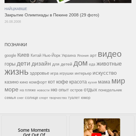
НАЙЦІКАВІШЕ
Закрытие Олимпиады в Пекине 2008 (29 фото)
26.08.2008
ПОЗНАЧКИ
видео
Киев
google
Китай
Нью-Йорк
арт
Украина
Япония
дом
дети
дизайн
горы
животные
для детей
еда
жизнь
искусство
здоровье
игра
игрушки
интерьер
мир
кофе
красота
мама
кот
казино
комфорт
кино
кухня
море
ню
опыт
отдых
остров
на пляже
понедельник
новости
семья
солнце
туалет
юмор
снег
спорт
творчество