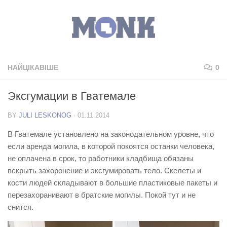
НАЙЦІКАВІШЕ
0
Эксгумации в Гватемале
BY
JULI LESKONOG
·
01.11.2014
В Гватемале установлено на законодательном уровне, что
если аренда могила, в которой покоятся останки человека,
не оплачена в срок, то работники кладбища обязаны
вскрыть захоронение и эксгумировать тело. Скелеты и
кости людей складывают в большие пластиковые пакеты и
перезахоранивают в братские могилы. Покой тут и не
снится.