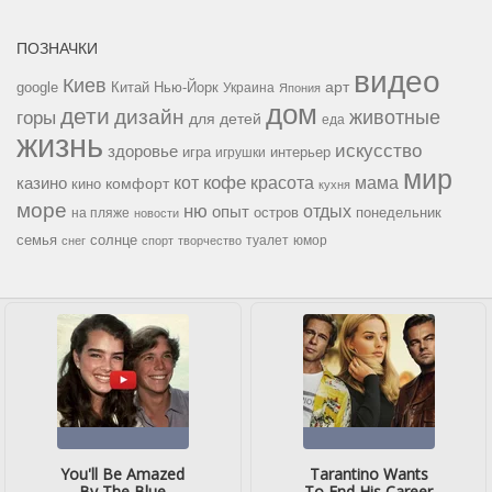
ПОЗНАЧКИ
видео
Киев
google
Китай
Нью-Йорк
арт
Украина
Япония
дом
дети
дизайн
горы
животные
для детей
еда
жизнь
искусство
здоровье
игра
игрушки
интерьер
мир
кофе
красота
мама
кот
казино
комфорт
кино
кухня
море
ню
опыт
отдых
остров
на пляже
понедельник
новости
семья
солнце
туалет
юмор
снег
спорт
творчество