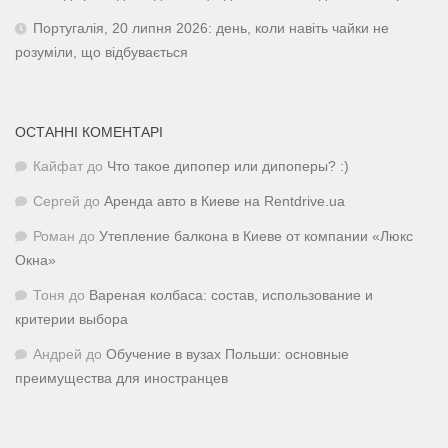
Португалія, 20 липня 2026: день, коли навіть чайки не
розуміли, що відбувається
ОСТАННІ КОМЕНТАРІ
Кайфат
до
Что такое дипопер или дипоперы? :)
Сергей
до
Аренда авто в Киеве на Rentdrive.ua
Роман
до
Утепление балкона в Киеве от компании «Люкс
Окна»
Тоня
до
Вареная колбаса: состав, использование и
критерии выбора
Андрей
до
Обучение в вузах Польши: основные
преимущества для иностранцев