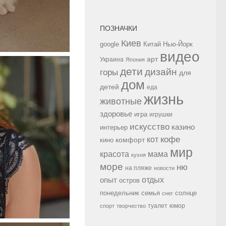
ПОЗНАЧКИ
Киев
google
Китай
Нью-Йорк
видео
арт
Украина
Япония
дети
дизайн
горы
для
дом
детей
еда
жизнь
животные
здоровье
игра
игрушки
искусство
казино
интерьер
кофе
кот
комфорт
кино
мир
красота
мама
кухня
море
ню
на пляже
новости
опыт
отдых
остров
семья
солнце
понедельник
снег
туалет
юмор
спорт
творчество