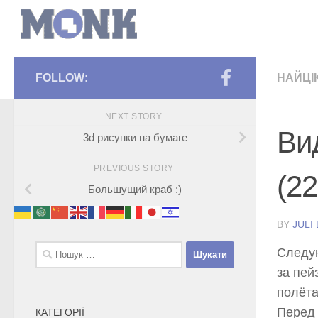
FOLLOW:
НАЙЦІ
NEXT STORY
Ви
3d рисунки на бумаге
PREVIOUS STORY
(2
Большущий краб :)
BY
JULI
Пошук:
Следую
за пей
полёта
Перед 
КАТЕГОРІЇ