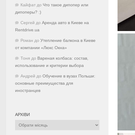
Кайфат
до
Что такое дипопер или
дипоперы? :)
Сергей
до
Аренда авто в Киеве на
Rentdrive.ua
Роман
до
Утепление балкона в Киеве
от компании «Люкс Окна»
Тоня
до
Вареная колбаса: состав,
использование и критерии выбора
Андрей
до
Обучение в вузах Польши:
основные преимущества для
иностранцев
АРХІВИ
Архіви