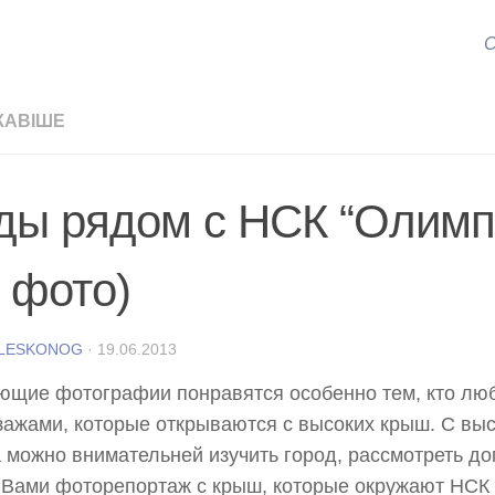
С
КАВІШЕ
ды рядом с НСК “Олимп
2 фото)
 LESKONOG
·
19.06.2013
щие фотографии понравятся особенно тем, кто лю
зажами, которые открываются с высоких крыш. С выс
 можно внимательней изучить город, рассмотреть до
Вами фоторепортаж с крыш, которые окружают НСК