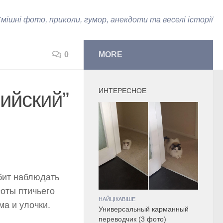
мішні фото, приколи, гумор, анекдоти та веселі історії
0
MORE
ИНТЕРЕСНОЕ
ийский”
бит наблюдать
оты птичьего
НАЙЦІКАВІШЕ
ма и улочки.
Универсальный карманный
переводчик (3 фото)