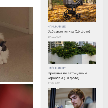
НАЙЦІКАВІШЕ
Забавная готика (15 фото)
10.12.2009
НАЙЦІКАВІШЕ
Прогулка по затонувшим
кораблям (10 фото)
17.02.2011