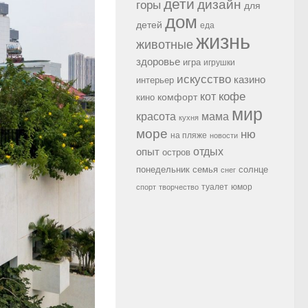
дети
дизайн
горы
для
дом
детей
еда
жизнь
животные
здоровье
игра
игрушки
искусство
казино
интерьер
кофе
кот
комфорт
кино
мир
красота
мама
кухня
море
ню
на пляже
новости
опыт
отдых
остров
семья
солнце
понедельник
снег
туалет
юмор
спорт
творчество