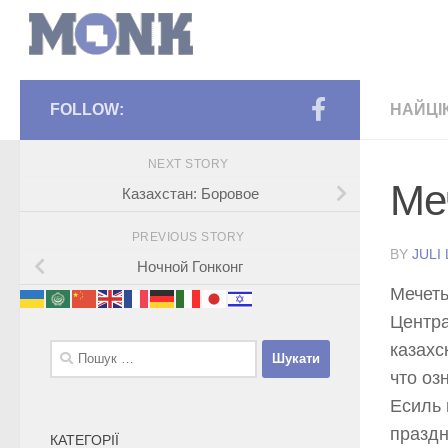
FOLLOW:
НАЙЦІ
NEXT STORY
Ме
Казахстан: Боровое
PREVIOUS STORY
BY
JULI
Ночной Гонконг
Мечеть
Центра
казахс
Пошук:
что оз
Есиль 
праздн
КАТЕГОРІЇ