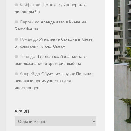
Кайфат
до
Что такое дипопер или
дипоперы? :)
Сергей
до
Аренда авто в Киеве на
Rentdrive.ua
Роман
до
Утепление балкона в Киеве
от компании «Люкс Окна»
Тоня
до
Вареная колбаса: состав,
использование и критерии выбора
Андрей
до
Обучение в вузах Польши:
основные преимущества для
иностранцев
АРХІВИ
Архіви