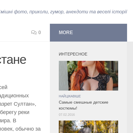
мішні фото, приколи, гумор, анекдоти та веселі історії
0
MORE
ИНТЕРЕСНОЕ
стане
сей
радиционных
НАЙЦІКАВІШЕ
Самые смешные детские
азрет Султан»,
костюмы!
берегу реки
07.02.2016
мира. В
ловек, обычно за