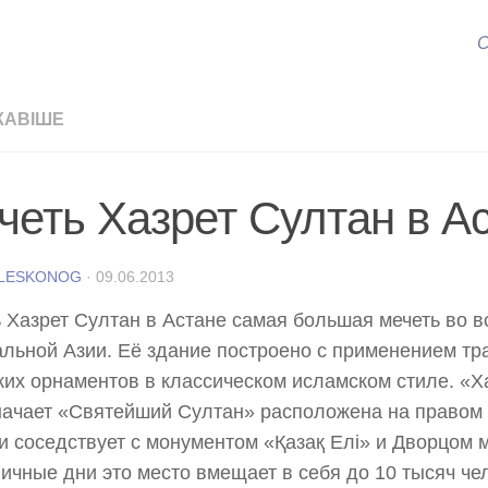
С
КАВІШЕ
четь Хазрет Султан в А
 LESKONOG
·
09.06.2013
 Хазрет Султан в Астане самая большая мечеть во в
льной Азии. Её здание построено с применением т
ких орнаментов в классическом исламском стиле. «Х
начает «Святейший Султан» расположена на правом 
и соседствует с монументом «Қазақ Елі» и Дворцом 
ичные дни это место вмещает в себя до 10 тысяч че