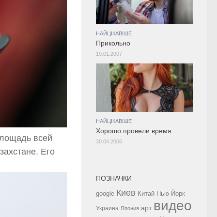
НАЙЦІКАВІШЕ
Прикольно
19.01.2007
НАЙЦІКАВІШЕ
Хорошо провели время…
площадь всей
30.04.2006
захстане. Его
ПОЗНАЧКИ
Киев
google
Китай
Нью-Йорк
видео
арт
Украина
Япония