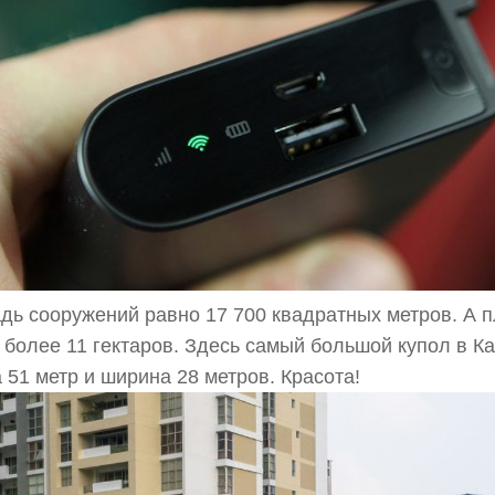
ь сооружений равно 17 700 квадратных метров. А 
 более 11 гектаров. Здесь самый большой купол в Ка
 51 метр и ширина 28 метров. Красота!