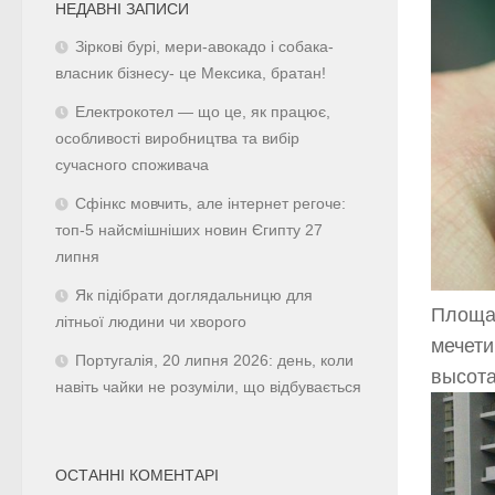
НЕДАВНІ ЗАПИСИ
Зіркові бурі, мери-авокадо і собака-
власник бізнесу- це Мексика, братан!
Електрокотел — що це, як працює,
особливості виробництва та вибір
сучасного споживача
Сфінкс мовчить, але інтернет регоче:
топ-5 найсмішніших новин Єгипту 27
липня
Як підібрати доглядальницю для
Площад
літньої людини чи хворого
мечети
Португалія, 20 липня 2026: день, коли
высота
навіть чайки не розуміли, що відбувається
ОСТАННІ КОМЕНТАРІ