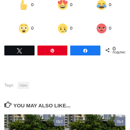
0
0
0
0
0
0
0
Tвітнути
Pin
Поділитися
ПОДІЛИСЬ
Tags:
горы
YOU MAY ALSO LIKE...
0
4