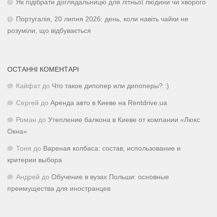
Як підібрати доглядальницю для літньої людини чи хворого
Португалія, 20 липня 2026: день, коли навіть чайки не
розуміли, що відбувається
ОСТАННІ КОМЕНТАРІ
Кайфат
до
Что такое дипопер или дипоперы? :)
Сергей
до
Аренда авто в Киеве на Rentdrive.ua
Роман
до
Утепление балкона в Киеве от компании «Люкс
Окна»
Тоня
до
Вареная колбаса: состав, использование и
критерии выбора
Андрей
до
Обучение в вузах Польши: основные
преимущества для иностранцев