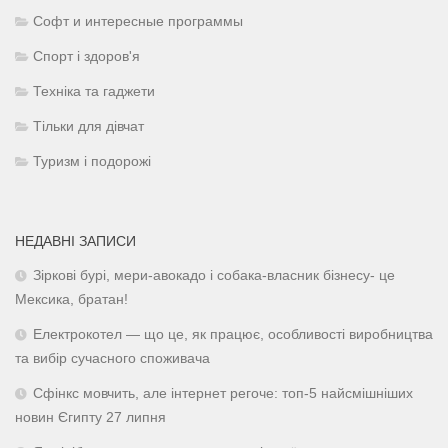
Софт и интересные программы
Спорт і здоров'я
Техніка та гаджети
Тільки для дівчат
Туризм і подорожі
НЕДАВНІ ЗАПИСИ
Зіркові бурі, мери-авокадо і собака-власник бізнесу- це
Мексика, братан!
Електрокотел — що це, як працює, особливості виробництва
та вибір сучасного споживача
Сфінкс мовчить, але інтернет регоче: топ-5 найсмішніших
новин Єгипту 27 липня