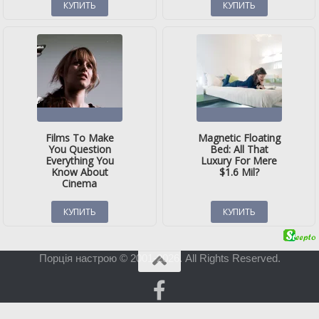
Порція настрою © 2001-2026. All Rights Reserved.