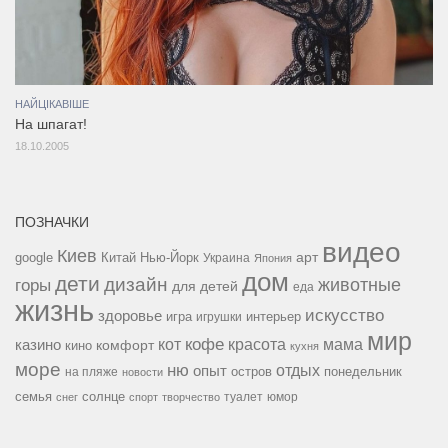
НАЙЦІКАВІШЕ
На шпагат!
18.10.2005
ПОЗНАЧКИ
видео
Киев
google
Китай
Нью-Йорк
арт
Украина
Япония
дом
дети
дизайн
горы
животные
для детей
еда
жизнь
искусство
здоровье
игра
игрушки
интерьер
мир
кофе
красота
мама
кот
казино
комфорт
кино
кухня
море
ню
опыт
отдых
остров
на пляже
понедельник
новости
семья
солнце
туалет
юмор
снег
спорт
творчество