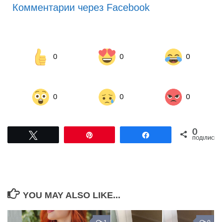
Комментарии через Facebook
0
0
0
0
0
0
0
Tвітнути
Pin
Поділитися
ПОДІЛИСЬ
YOU MAY ALSO LIKE...