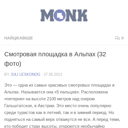
НАЙЦІКАВІШЕ
0
Смотровая площадка в Альпах (32
фото)
BY
JULI LESKONOG
·
27.05.2013
Это — одна из самых красивых смотровых площадах в
Альпах. Называется она «5 пальцев». Расположена
«пятерня» на высоте 2100 метров над озером
Гальштатское, в Австрии. Это место очень популярно
среди туристов как в летний, так и в зимний период. Но
подняться на самый верх отважутся не все. А перед теми,
кто победит страх высоты, откроются необычайно