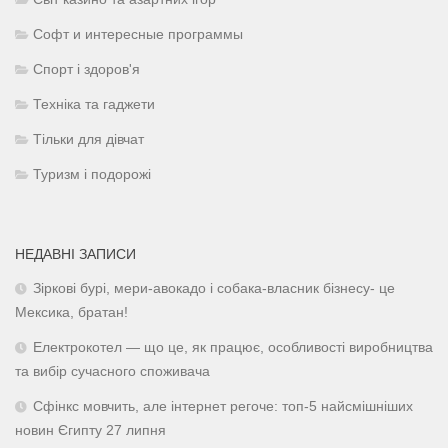
Софт и интересные программы
Спорт і здоров'я
Техніка та гаджети
Тільки для дівчат
Туризм і подорожі
НЕДАВНІ ЗАПИСИ
Зіркові бурі, мери-авокадо і собака-власник бізнесу- це
Мексика, братан!
Електрокотел — що це, як працює, особливості виробництва
та вибір сучасного споживача
Сфінкс мовчить, але інтернет регоче: топ-5 найсмішніших
новин Єгипту 27 липня