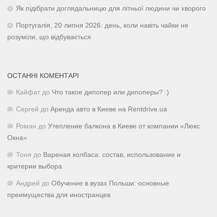
Як підібрати доглядальницю для літньої людини чи хворого
Португалія, 20 липня 2026: день, коли навіть чайки не
розуміли, що відбувається
ОСТАННІ КОМЕНТАРІ
Кайфат
до
Что такое дипопер или дипоперы? :)
Сергей
до
Аренда авто в Киеве на Rentdrive.ua
Роман
до
Утепление балкона в Киеве от компании «Люкс
Окна»
Тоня
до
Вареная колбаса: состав, использование и
критерии выбора
Андрей
до
Обучение в вузах Польши: основные
преимущества для иностранцев