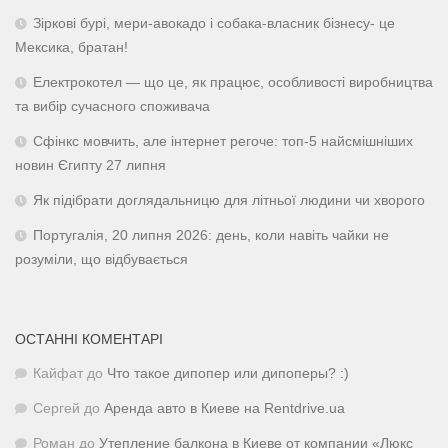
Зіркові бурі, мери-авокадо і собака-власник бізнесу- це
Мексика, братан!
Електрокотел — що це, як працює, особливості виробництва
та вибір сучасного споживача
Сфінкс мовчить, але інтернет регоче: топ-5 найсмішніших
новин Єгипту 27 липня
Як підібрати доглядальницю для літньої людини чи хворого
Португалія, 20 липня 2026: день, коли навіть чайки не
розуміли, що відбувається
ОСТАННІ КОМЕНТАРІ
Кайфат
до
Что такое дипопер или дипоперы? :)
Сергей
до
Аренда авто в Киеве на Rentdrive.ua
Роман
до
Утепление балкона в Киеве от компании «Люкс