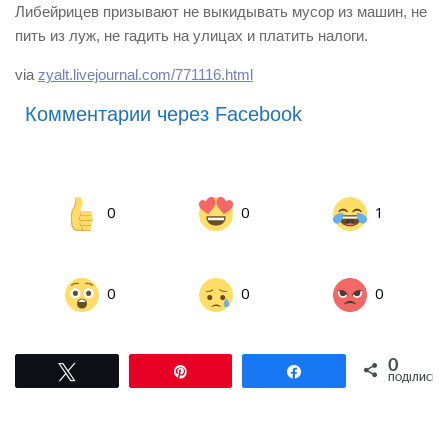
Либейрицев призывают не выкидывать мусор из машин, не
пить из луж, не гадить на улицах и платить налоги.
via
zyalt.livejournal.com/771116.html
Комментарии через Facebook
0
0
1
0
0
0
0
Tвітнути
Pin
Поділитися
ПОДІЛИСЬ