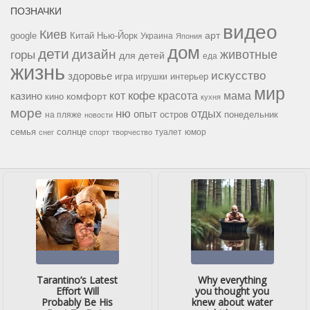
ПОЗНАЧКИ
видео
Киев
google
Китай
Нью-Йорк
арт
Украина
Япония
дом
дети
дизайн
горы
животные
для детей
еда
жизнь
искусство
здоровье
игра
игрушки
интерьер
мир
кофе
красота
мама
кот
казино
комфорт
кино
кухня
море
ню
опыт
отдых
остров
на пляже
понедельник
новости
семья
солнце
туалет
юмор
снег
спорт
творчество