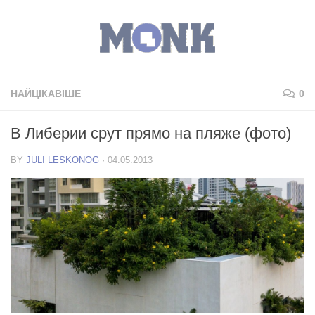
НАЙЦІКАВІШЕ
0
В Либерии срут прямо на пляже (фото)
BY
JULI LESKONOG
·
04.05.2013