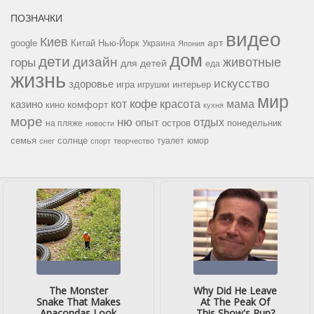
ПОЗНАЧКИ
видео
Киев
google
Китай
Нью-Йорк
арт
Украина
Япония
дом
дети
дизайн
горы
животные
для детей
еда
жизнь
искусство
здоровье
игра
игрушки
интерьер
мир
кофе
красота
мама
кот
казино
комфорт
кино
кухня
море
ню
опыт
отдых
остров
на пляже
понедельник
новости
семья
солнце
туалет
юмор
снег
спорт
творчество