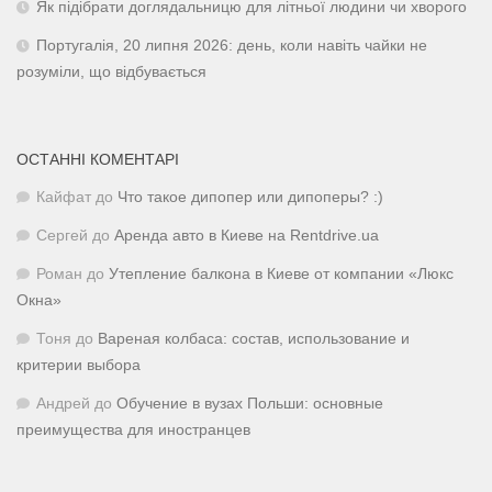
Як підібрати доглядальницю для літньої людини чи хворого
Португалія, 20 липня 2026: день, коли навіть чайки не
розуміли, що відбувається
ОСТАННІ КОМЕНТАРІ
Кайфат
до
Что такое дипопер или дипоперы? :)
Сергей
до
Аренда авто в Киеве на Rentdrive.ua
Роман
до
Утепление балкона в Киеве от компании «Люкс
Окна»
Тоня
до
Вареная колбаса: состав, использование и
критерии выбора
Андрей
до
Обучение в вузах Польши: основные
преимущества для иностранцев