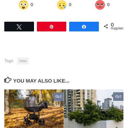
0
0
0
0
Tвітнути
Pin
Поділитися
ПОДІЛИСЬ
Tags:
горы
YOU MAY ALSO LIKE...
0
0