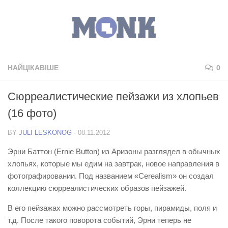
НАЙЦІКАВІШЕ
0
Сюрреалистические пейзажи из хлопьев
(16 фото)
BY
JULI LESKONOG
·
08.11.2012
Эрни Баттон (Ernie Button) из Аризоны разглядел в обычных
хлопьях, которые мы едим на завтрак, новое направления в
фотографировании. Под названием «Cerealism» он создал
коллекцию сюрреалистических образов пейзажей.
В его пейзажах можно рассмотреть горы, пирамиды, поля и
т.д. После такого поворота событий, Эрни теперь не