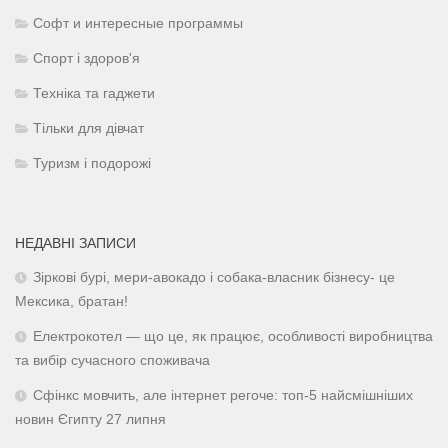
Софт и интересные программы
Спорт і здоров'я
Техніка та гаджети
Тільки для дівчат
Туризм і подорожі
НЕДАВНІ ЗАПИСИ
Зіркові бурі, мери-авокадо і собака-власник бізнесу- це
Мексика, братан!
Електрокотел — що це, як працює, особливості виробництва
та вибір сучасного споживача
Сфінкс мовчить, але інтернет регоче: топ-5 найсмішніших
новин Єгипту 27 липня