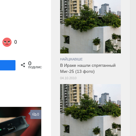
0
НАЙЦІКАВІШЕ
Share on Twitter
0
В Ираке нашли спрятанный
ділитися
ПОДІЛИСЬ
Миг-25 (13 фото)
04.10.2010
0