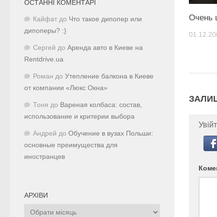
ОСТАННІ КОМЕНТАРІ
Очень 
Кайфат
до
Что такое дипопер или
дипоперы? :)
01.12.20
Сергей
до
Аренда авто в Киеве на
Rentdrive.ua
Роман
до
Утепление балкона в Киеве
от компании «Люкс Окна»
ЗАЛИ
Тоня
до
Вареная колбаса: состав,
использование и критерии выбора
Увійт
Андрей
до
Обучение в вузах Польши:
основные преимущества для
иностранцев
Коме
АРХІВИ
Архіви