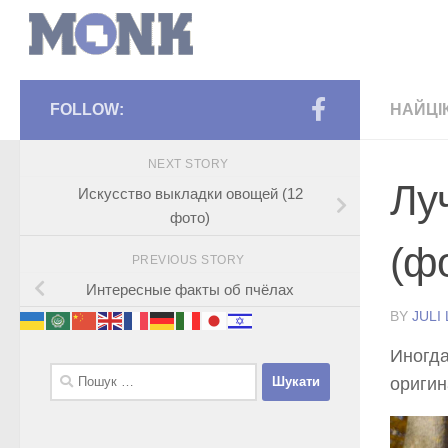
FOLLOW:
НАЙЦІ
NEXT STORY
Лу
Искусство выкладки овощей (12
фото)
(ф
PREVIOUS STORY
Интересные факты об пчёлах
BY
JULI
Иногда
Пошук:
оригин