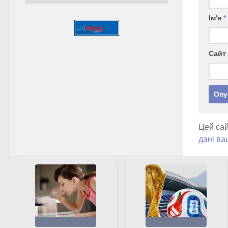
Ім'я
*
Сайт
Цей сай
дані ва