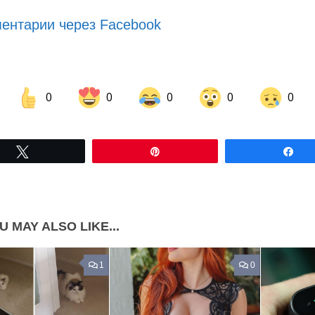
ентарии через Facebook
0
0
0
0
0
Share on Facebook
Share on LinkedIn
Tвітнути
Pin
По
Share on Pinterest
U MAY ALSO LIKE...
1
0