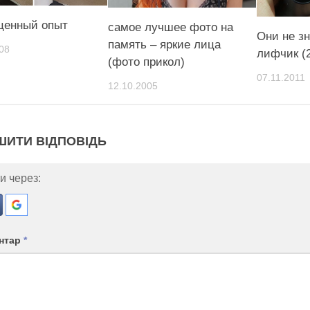
ценный опыт
самое лучшее фото на
Они не зн
память – яркие лица
08
лифчик (
(фото прикол)
07.11.2011
12.10.2005
ШИТИ ВІДПОВІДЬ
и через:
нтар
*