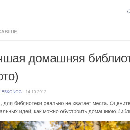
С
КАВІШЕ
чшая домашняя библио
ото)
 LESKONOG
·
14.10.2012
, для библиотеки реально не хватает места. Оцените
альных идей, как можно обустроить домашнюю библи