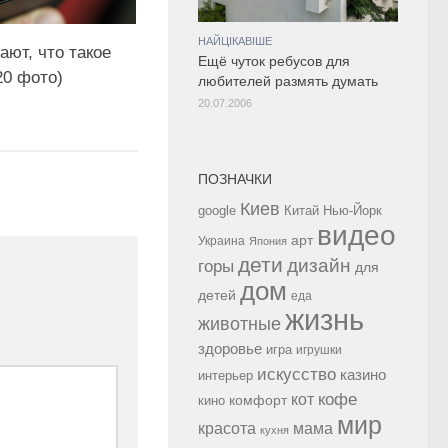
НАЙЦІКАВІШЕ
ают, что такое
Ещё чуток ребусов для
20 фото)
любителей размять думать
20.07.2006
ПОЗНАЧКИ
Киев
google
Китай
Нью-Йорк
видео
арт
Украина
Япония
дети
дизайн
горы
для
дом
детей
еда
жизнь
животные
здоровье
игра
игрушки
искусство
казино
интерьер
кофе
кот
комфорт
кино
мир
красота
мама
кухня