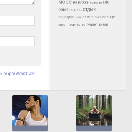
море
ню
на пляже
новости
опыт
отдых
остров
семья
солнце
понедельник
снег
туалет
юмор
спорт
творчество
як обробляються