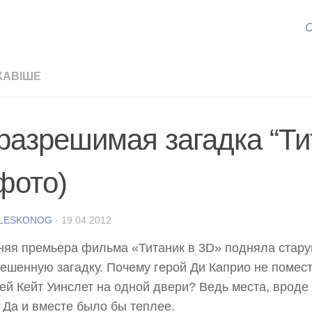
С
КАВІШЕ
разрешимая загадка “Ти
фото)
 LESKONOG
·
19.04.2012
яя премьера фильма «Титаник в 3D» подняла стар
ешенную загадку. Почему герой Ди Каприо не помест
ей Кейт Уинслет на одной двери? Ведь места, вроде
 Да и вместе было бы теплее.