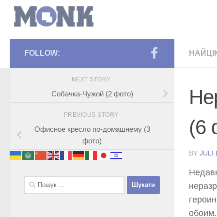
FOLLOW:
НАЙЦІ
NEXT STORY
Не
Собачка-Чужой (2 фото)
PREVIOUS STORY
(6 
Офисное кресло по-домашнему (3
фото)
BY
JULI
Недавн
Пошук:
неразр
героин
обоим.