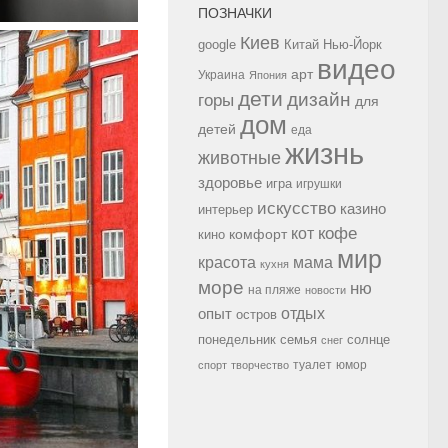
ПОЗНАЧКИ
Киев
google
Китай
Нью-Йорк
видео
арт
Украина
Япония
дети
дизайн
горы
для
дом
детей
еда
жизнь
животные
здоровье
игра
игрушки
искусство
казино
интерьер
кофе
кот
комфорт
кино
мир
красота
мама
кухня
море
ню
на пляже
новости
опыт
отдых
остров
семья
солнце
понедельник
снег
туалет
юмор
спорт
творчество