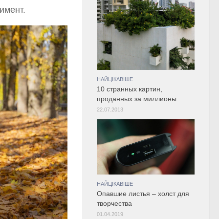
имент.
НАЙЦІКАВІШЕ
10 странных картин,
проданных за миллионы
22.07.2013
НАЙЦІКАВІШЕ
Опавшие листья – холст для
творчества
01.04.2019