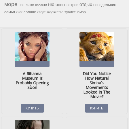
море
ню
опыт
отдых
остров
на пляже
понедельник
новости
семья
солнце
туалет
юмор
снег
спорт
творчество