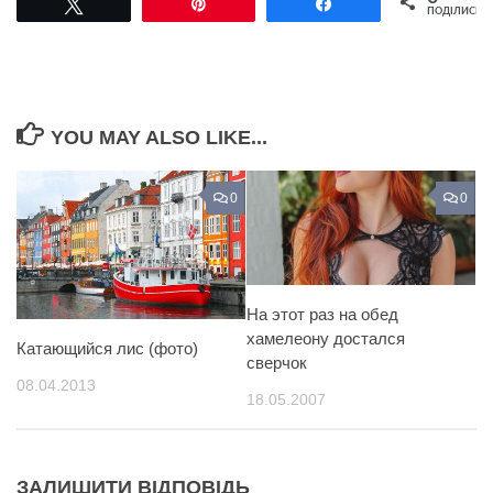
Tвітнути
Pin
Поділитися
ПОДІЛИСЬ
YOU MAY ALSO LIKE...
0
0
На этот раз на обед
хамелеону достался
Катающийся лис (фото)
сверчок
08.04.2013
18.05.2007
ЗАЛИШИТИ ВІДПОВІДЬ