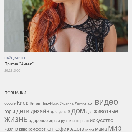
НАЙЦІКАВІШЕ
Притча "Ангел"
26.12.2006
ПОЗНАЧКИ
видео
Киев
google
Китай
Нью-Йорк
арт
Украина
Япония
дом
дети
дизайн
горы
животные
для детей
еда
жизнь
искусство
здоровье
игра
игрушки
интерьер
мир
кофе
красота
мама
кот
казино
комфорт
кино
кухня