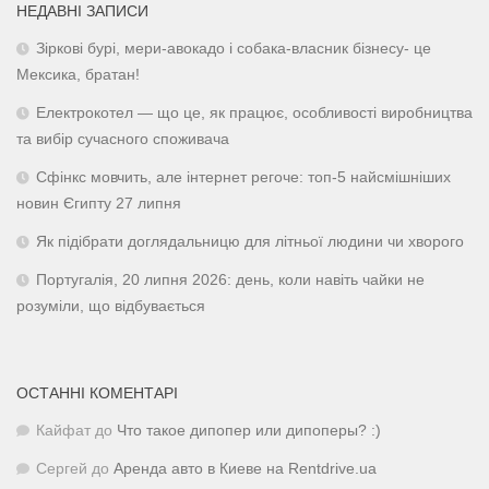
НЕДАВНІ ЗАПИСИ
Зіркові бурі, мери-авокадо і собака-власник бізнесу- це
Мексика, братан!
Електрокотел — що це, як працює, особливості виробництва
та вибір сучасного споживача
Сфінкс мовчить, але інтернет регоче: топ-5 найсмішніших
новин Єгипту 27 липня
Як підібрати доглядальницю для літньої людини чи хворого
Португалія, 20 липня 2026: день, коли навіть чайки не
розуміли, що відбувається
ОСТАННІ КОМЕНТАРІ
Кайфат
до
Что такое дипопер или дипоперы? :)
Сергей
до
Аренда авто в Киеве на Rentdrive.ua