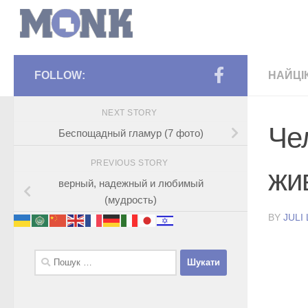
FOLLOW:
НАЙЦІ
NEXT STORY
Че
Беспощадный гламур (7 фото)
PREVIOUS STORY
жи
верный, надежный и любимый
(мудрость)
BY
JULI
Пошук: