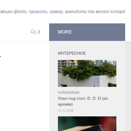
мішні фото, приколи, гумор, анекдоти та веселі історії
0
MORE
ИНТЕРЕСНОЕ
т
НАЙЦІКАВІШЕ
Упал под стол :D :D :D (из
архива)
15.12.2006