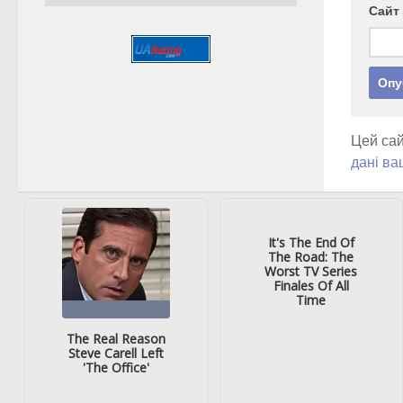
Сайт
Цей сай
дані ва