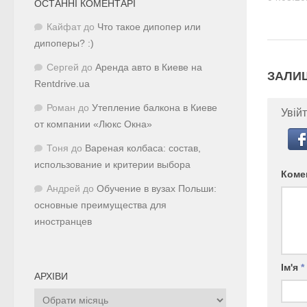
ОСТАННІ КОМЕНТАРІ
Кайфат
до
Что такое дипопер или
дипоперы? :)
Сергей
до
Аренда авто в Киеве на
ЗАЛИ
Rentdrive.ua
Роман
до
Утепление балкона в Киеве
Увійт
от компании «Люкс Окна»
Тоня
до
Вареная колбаса: состав,
использование и критерии выбора
Коме
Андрей
до
Обучение в вузах Польши:
основные преимущества для
иностранцев
Ім'я
*
АРХІВИ
Архіви