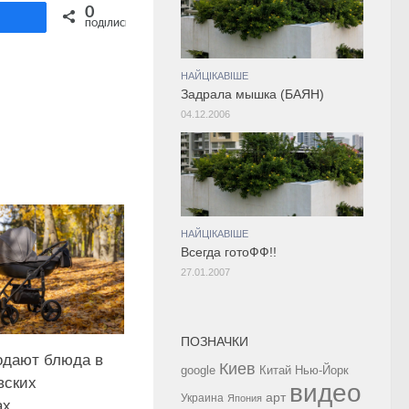
Share on Twitter
0
ділитися
ПОДІЛИСЬ
НАЙЦІКАВІШЕ
Задрала мышка (БАЯН)
04.12.2006
НАЙЦІКАВІШЕ
Всегда готоФФ!!
27.01.2007
ПОЗНАЧКИ
подают блюда в
Киев
google
Китай
Нью-Йорк
вских
видео
арт
Украина
Япония
ах