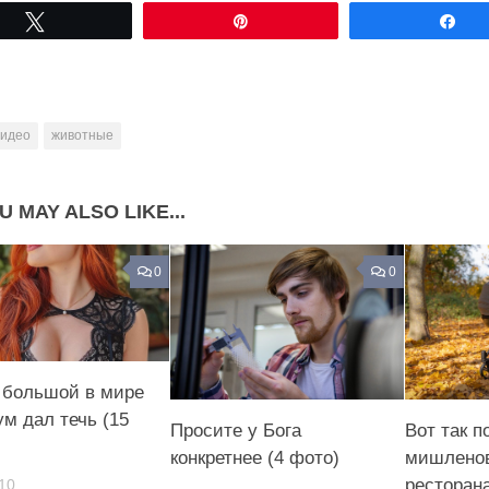
Share on Facebook
Share on LinkedIn
Tвітнути
Pin
По
Share on Pinterest
видео
животные
U MAY ALSO LIKE...
0
0
большой в мире
ум дал течь (15
Просите у Бога
Вот так 
конкретнее (4 фото)
мишлено
ресторан
10