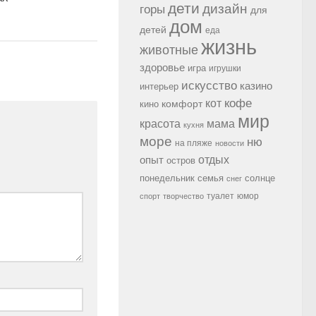
дети
дизайн
горы
для
дом
детей
еда
жизнь
животные
здоровье
игра
игрушки
искусство
казино
интерьер
кофе
кот
комфорт
кино
мир
красота
мама
кухня
море
ню
на пляже
новости
опыт
отдых
остров
семья
солнце
понедельник
снег
туалет
юмор
спорт
творчество