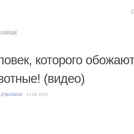
С
КАВІШЕ
ловек, которого обожаю
вотные! (видео)
 LESKONOG
·
19.03.2012