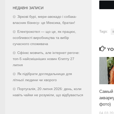
НЕДАВНІ ЗАПИСИ
Зіркові бурі, мери-авокадо і собака-
власник бізнесу- це Мексика, братан!
Tags:
Електрокотел — що це, як працює,
особливості виробництва та вибір
сучасного споживача
YO
Сфінкс мовчить, але інтернет регоче:
топ-5 найсмішніших новин Єгипту 27
липня
Як підібрати доглядальницю для
літньої людини чи хворого
Португалія, 20 липня 2026: день, коли
Самый 
навіть чайки не розуміли, що відбувається
аквари
фото)
04.03.20