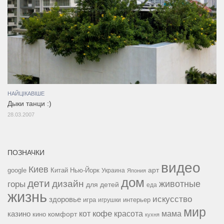
НАЙЦІКАВІШЕ
Дыки танци :)
28.03.2007
ПОЗНАЧКИ
видео
Киев
google
Китай
Нью-Йорк
арт
Украина
Япония
дом
дети
дизайн
горы
животные
для детей
еда
жизнь
искусство
здоровье
игра
игрушки
интерьер
мир
кофе
красота
мама
кот
казино
комфорт
кино
кухня