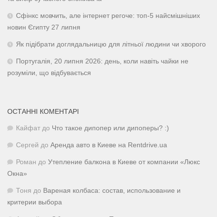
Сфінкс мовчить, але інтернет регоче: топ-5 найсмішніших
новин Єгипту 27 липня
Як підібрати доглядальницю для літньої людини чи хворого
Португалія, 20 липня 2026: день, коли навіть чайки не
розуміли, що відбувається
ОСТАННІ КОМЕНТАРІ
Кайфат
до
Что такое дипопер или дипоперы? :)
Сергей
до
Аренда авто в Киеве на Rentdrive.ua
Роман
до
Утепление балкона в Киеве от компании «Люкс
Окна»
Тоня
до
Вареная колбаса: состав, использование и
критерии выбора