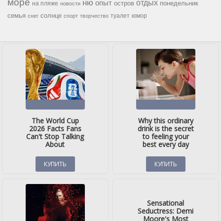
море
ню
опыт
отдых
остров
на пляже
понедельник
новости
семья
солнце
туалет
юмор
снег
спорт
творчество