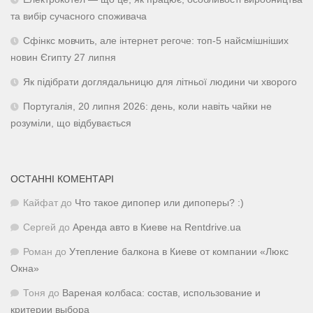
та вибір сучасного споживача
Сфінкс мовчить, але інтернет регоче: топ-5 найсмішніших
новин Єгипту 27 липня
Як підібрати доглядальницю для літньої людини чи хворого
Португалія, 20 липня 2026: день, коли навіть чайки не
розуміли, що відбувається
ОСТАННІ КОМЕНТАРІ
Кайфат
до
Что такое дипопер или дипоперы? :)
Сергей
до
Аренда авто в Киеве на Rentdrive.ua
Роман
до
Утепление балкона в Киеве от компании «Люкс
Окна»
Тоня
до
Вареная колбаса: состав, использование и
критерии выбора