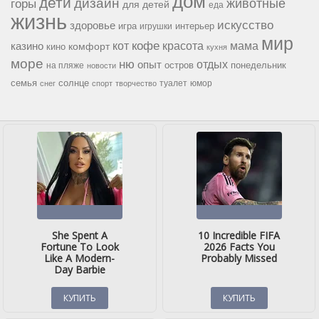
дом
дети
дизайн
горы
животные
для детей
еда
жизнь
искусство
здоровье
игра
игрушки
интерьер
мир
кофе
красота
мама
кот
казино
комфорт
кино
кухня
море
ню
опыт
отдых
остров
на пляже
понедельник
новости
семья
солнце
туалет
юмор
снег
спорт
творчество