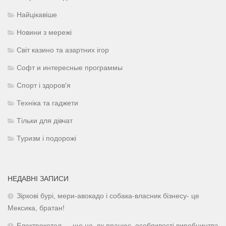
Найцікавіше
Новини з мережі
Світ казино та азартних ігор
Софт и интересные программы
Спорт і здоров'я
Техніка та гаджети
Тільки для дівчат
Туризм і подорожі
НЕДАВНІ ЗАПИСИ
Зіркові бурі, мери-авокадо і собака-власник бізнесу- це
Мексика, братан!
Електрокотел — що це, як працює, особливості виробництва