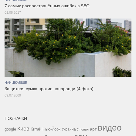
7 самых распространённых ошибок в SEO
01.08.2017
НАЙЦІКАВІШЕ
Защитная сумка против папарацци (4 фото)
09.07.2009
ПОЗНАЧКИ
видео
Киев
google
Китай
Нью-Йорк
арт
Украина
Япония