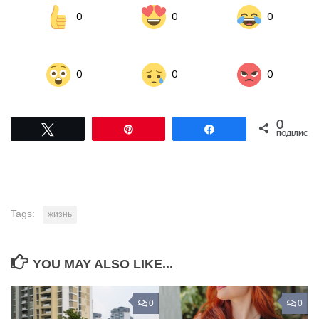
0
0
0
0
0
0
0
Tвітнути
Pin
Поділитися
ПОДІЛИСЬ
Tags:
жизнь
YOU MAY ALSO LIKE...
0
0