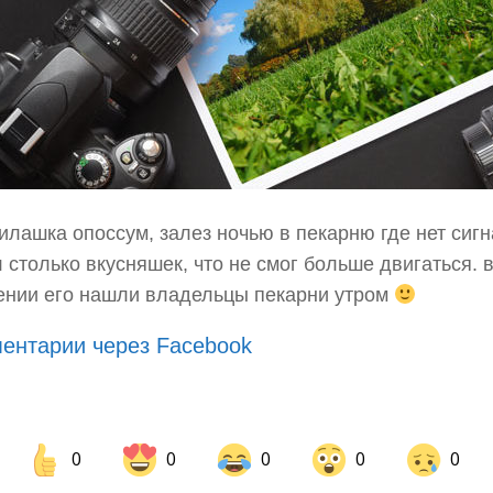
илашка опоссум, залез ночью в пекарню где нет сигн
 столько вкусняшек, что не смог больше двигаться. 
ении его нашли владельцы пекарни утром
ентарии через Facebook
0
0
0
0
0