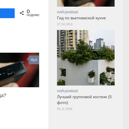
Share on Twitter
0
НАЙЦІКАВІШЕ
ділитися
ПОДІЛИСЬ
Гид по вьетнамской кухне
27.04.2016
0
НАЙЦІКАВІШЕ
да?
Лучший групповой костюм (5
фото)
05.11.2009