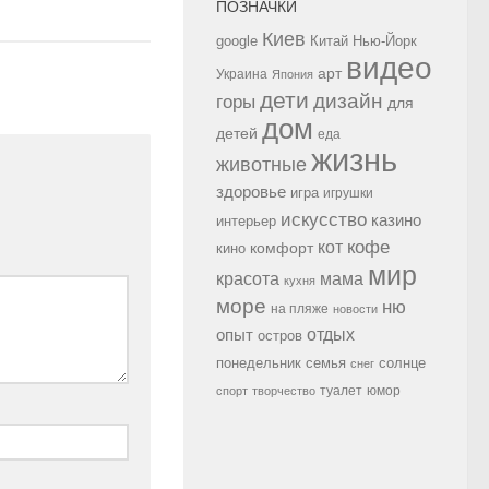
ПОЗНАЧКИ
Киев
google
Китай
Нью-Йорк
видео
арт
Украина
Япония
дети
дизайн
горы
для
дом
детей
еда
жизнь
животные
здоровье
игра
игрушки
искусство
казино
интерьер
кофе
кот
комфорт
кино
мир
красота
мама
кухня
море
ню
на пляже
новости
опыт
отдых
остров
семья
солнце
понедельник
снег
туалет
юмор
спорт
творчество