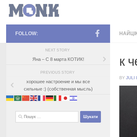
FOLLOW:
НАЙЦІ
NEXT STORY
к 
Яна – С 8 марта КОТИК!
PREVIOUS STORY
BY
JULI
хорошее настроение и мы все
сильные :) (собственная мысль)
Пошук: