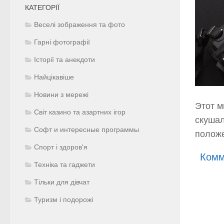
КАТЕГОРІЇ
Веселі зображення та фото
Гарні фотографії
Історії та анекдоти
Найцікавіше
Новини з мережі
Этот м
Світ казино та азартних ігор
скушал
Софт и интересные программы
полож
Спорт і здоров'я
Комм
Техніка та гаджети
Тільки для дівчат
Туризм і подорожі