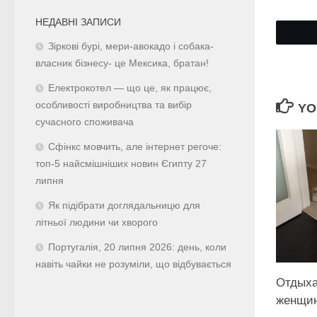
НЕДАВНІ ЗАПИСИ
Зіркові бурі, мери-авокадо і собака-
власник бізнесу- це Мексика, братан!
Електрокотел — що це, як працює,
особливості виробництва та вибір
YO
сучасного споживача
Сфінкс мовчить, але інтернет регоче:
топ-5 найсмішніших новин Єгипту 27
липня
Як підібрати доглядальницю для
літньої людини чи хворого
Португалія, 20 липня 2026: день, коли
навіть чайки не розуміли, що відбувається
Отдых
женщи