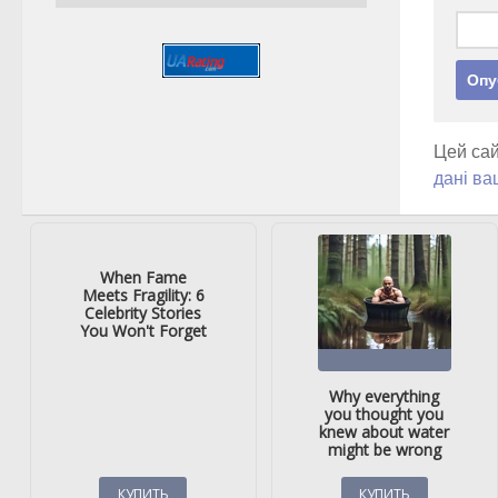
Цей сай
дані ва