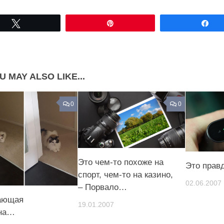
Share on Facebook
Share on LinkedIn
Tвітнути
Pin
По
Share on Pinterest
U MAY ALSO LIKE...
0
0
Это чем-то похоже на
Это прав
спорт, чем-то на казино,
02.06.2007
– Порвало…
ающая
19.01.2007
на…