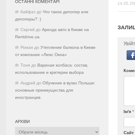
ОСТАННІ КОМЕНТАРІ
14.05.20
Кайфат
до
Что такое дипопер или
дипоперы? :)
ЗАЛИ
Сергей
до
Аренда авто в Киеве на
Rentdrive.ua
Увійт
Роман
до
Утепление балкона в Киеве
от компании «Люкс Окна»
Тоня
до
Вареная колбаса: состав,
Коме
использование и критерии выбора
Андрей
до
Обучение в вузах Польши:
основные преимущества для
иностранцев
Ім'я
*
АРХІВИ
Архіви
Сайт