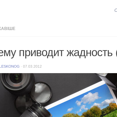
С
КАВІШЕ
чему приводит жадность 
 LESKONOG
·
07.03.2012