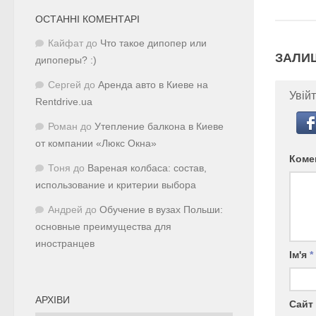
ОСТАННІ КОМЕНТАРІ
Кайфат
до
Что такое дипопер или
ЗАЛИ
дипоперы? :)
Сергей
до
Аренда авто в Киеве на
Увійт
Rentdrive.ua
Роман
до
Утепление балкона в Киеве
от компании «Люкс Окна»
Коме
Тоня
до
Вареная колбаса: состав,
использование и критерии выбора
Андрей
до
Обучение в вузах Польши:
основные преимущества для
иностранцев
Ім'я
*
АРХІВИ
Сайт