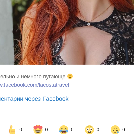
тельно и немного пугающе
.facebook.com/lacostatravel
ентарии через Facebook
0
0
0
0
0