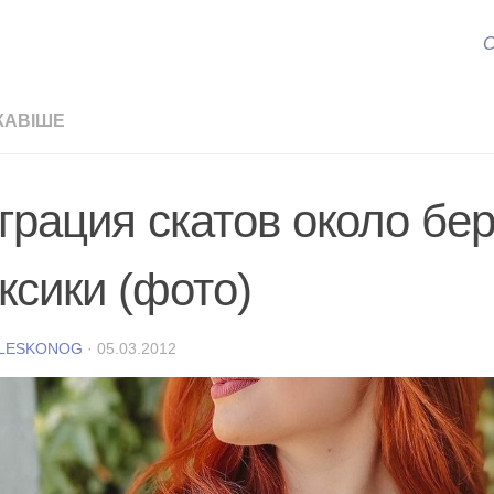
С
КАВІШЕ
грация скатов около бер
ксики (фото)
 LESKONOG
·
05.03.2012