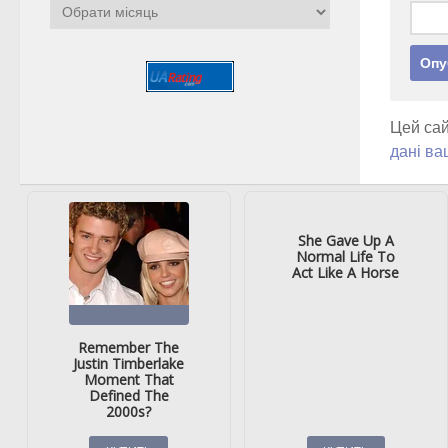
Архіви
Цей сай
дані ва