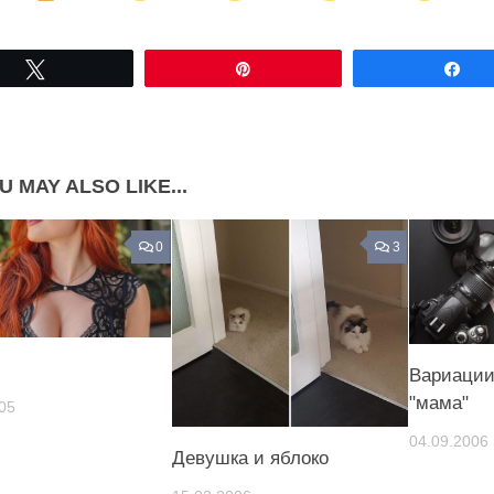
Share on Facebook
Share on LinkedIn
Tвітнути
Pin
По
Share on Pinterest
U MAY ALSO LIKE...
0
3
Вариации
"мама"
05
04.09.2006
Девушка и яблоко