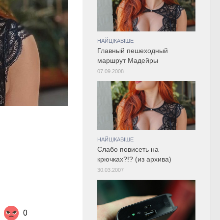
НАЙЦІКАВІШЕ
Главный пешеходный
маршрут Мадейры
07.09.2008
НАЙЦІКАВІШЕ
Слабо повисеть на
крючках?!? (из архива)
30.03.2007
0