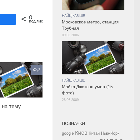
Share on Twitter
НАЙЦІКАВІШЕ
0
ділитися
Московское метро, станция
ПОДІЛИСЬ
Трубная
09.03.2006
3
НАЙЦІКАВІШЕ
Майкл Джексон умер (15
фото)
26.06.2009
 на тему
ПОЗНАЧКИ
Киев
google
Китай
Нью-Йорк