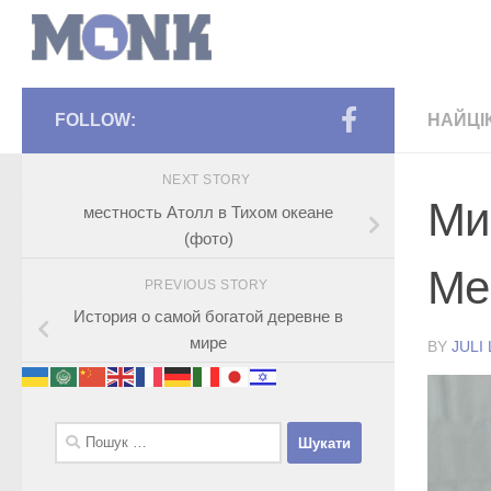
FOLLOW:
НАЙЦІ
NEXT STORY
Ми
местность Атолл в Тихом океане
(фото)
Ме
PREVIOUS STORY
История о самой богатой деревне в
мире
BY
JULI
Пошук: