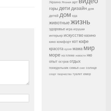
видео
арт
Украина
Япония
дети
дизайн
горы
для
дом
детей
еда
жизнь
животные
здоровье
игра
игрушки
искусство
казино
интерьер
кофе
кот
комфорт
кино
мир
красота
мама
кухня
море
ню
на пляже
новости
опыт
отдых
остров
семья
солнце
понедельник
снег
туалет
юмор
спорт
творчество