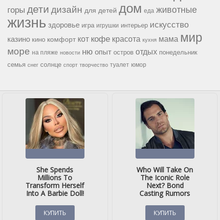
дом
дети
дизайн
горы
животные
для детей
еда
жизнь
искусство
здоровье
игра
игрушки
интерьер
мир
кофе
красота
мама
кот
казино
комфорт
кино
кухня
море
ню
опыт
отдых
остров
на пляже
понедельник
новости
семья
солнце
туалет
юмор
снег
спорт
творчество