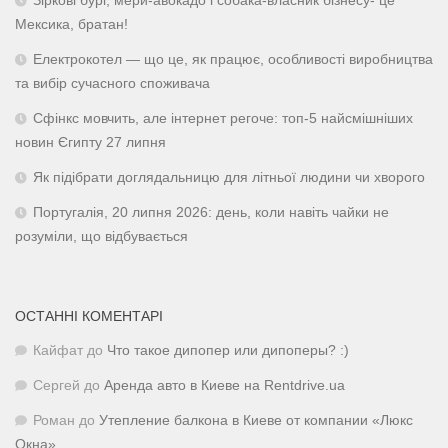
Зіркові бурі, мери-авокадо і собака-власник бізнесу- це
Мексика, братан!
Електрокотел — що це, як працює, особливості виробництва
та вибір сучасного споживача
Сфінкс мовчить, але інтернет регоче: топ-5 найсмішніших
новин Єгипту 27 липня
Як підібрати доглядальницю для літньої людини чи хворого
Португалія, 20 липня 2026: день, коли навіть чайки не
розуміли, що відбувається
ОСТАННІ КОМЕНТАРІ
Кайфат
до
Что такое дипопер или дипоперы? :)
Сергей
до
Аренда авто в Киеве на Rentdrive.ua
Роман
до
Утепление балкона в Киеве от компании «Люкс
Окна»