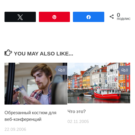
0
Tвітнути
Pin
Поділитися
ПОДІЛИСЬ
YOU MAY ALSO LIKE...
0
0
Что это?
Обрезанный костюм для
веб-конференций
02.11.2005
22.09.2006