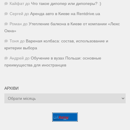
Кайфат
до
Что такое дипопер или дипоперы? :)
Сергей
до
Аренда авто в Киеве на Rentdrive.ua
Роман
до
Утепление балкона в Киеве от компании «Люкс
Окна»
Тоня
до
Вареная колбаса: состав, использование и
критерии выбора
Андрей
до
Обучение в вузах Польши: основные
преимущества для иностранцев
АРХІВИ
Архіви