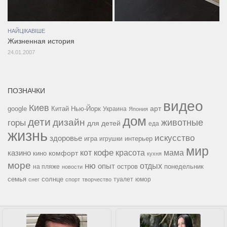
НАЙЦІКАВІШЕ
Жизненная история
24.01.2007
ПОЗНАЧКИ
видео
Киев
google
Китай
Нью-Йорк
арт
Украина
Япония
дом
дети
дизайн
горы
животные
для детей
еда
жизнь
искусство
здоровье
игра
игрушки
интерьер
мир
кофе
красота
мама
кот
казино
комфорт
кино
кухня
море
ню
опыт
отдых
остров
на пляже
понедельник
новости
семья
солнце
туалет
юмор
снег
спорт
творчество