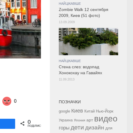
НАЙЦІКАВІШЕ
Zombie Walk 12 сентября
2009, Киев (51 фото)
13.09.2009
НАЙЦІКАВІШЕ
Стена слез: водопад
Хонокохау на Гавайях
11.09.2013
0
ПОЗНАЧКИ
Киев
google
Китай
Нью-Йорк
видео
Share on Twitter
арт
Украина
Япония
0
ділитися
дети
дизайн
ПОДІЛИСЬ
горы
для