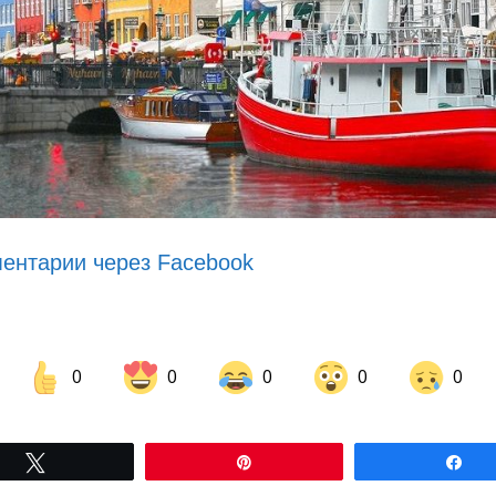
ентарии через Facebook
0
0
0
0
0
Share on Facebook
Share on LinkedIn
Tвітнути
Pin
По