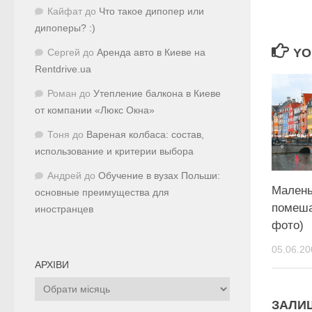
Кайфат
до
Что такое дипопер или
дипоперы? :)
YO
Сергей
до
Аренда авто в Киеве на
Rentdrive.ua
Роман
до
Утепление балкона в Киеве
от компании «Люкс Окна»
Тоня
до
Вареная колбаса: состав,
использование и критерии выбора
Андрей
до
Обучение в вузах Польши:
Малень
основные преимущества для
помеша
иностранцев
фото)
05.06.20
АРХІВИ
Архіви
ЗАЛИ