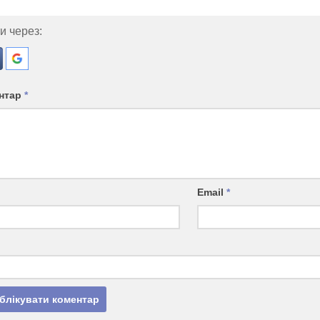
и через:
нтар
*
Email
*