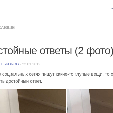
С
КАВІШЕ
стойные ответы (2 фото
 LESKONOG
·
23.01.2012
в социальных сетях пишут какие-то глупые вещи, то 
ть достойный ответ.