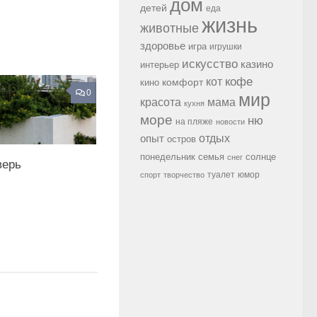
дом
детей
еда
жизнь
животные
здоровье
игра
игрушки
искусство
казино
интерьер
кофе
кот
комфорт
кино
0
мир
красота
мама
кухня
море
ню
на пляже
новости
опыт
отдых
остров
семья
солнце
понедельник
снег
верь
туалет
юмор
спорт
творчество