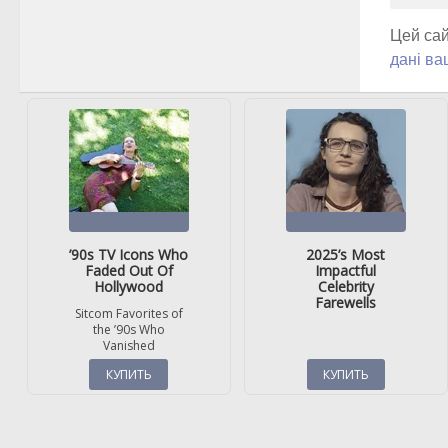
Цей сай
дані ва