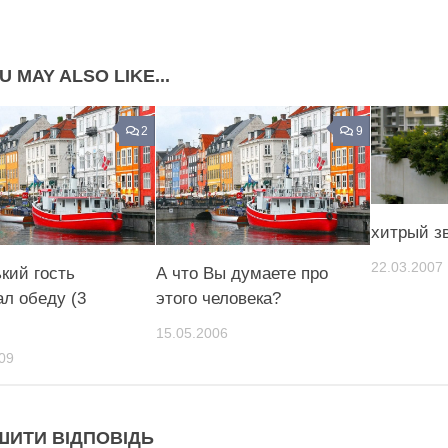
Share on Pinterest
U MAY ALSO LIKE...
2
9
хитрый з
22.03.2007
кий гость
А что Вы думаете про
л обеду (3
этого человека?
15.05.2006
09
ШИТИ ВІДПОВІДЬ