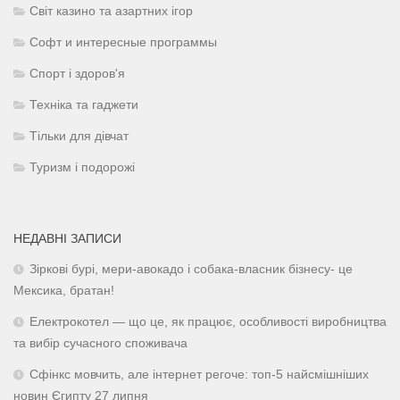
Світ казино та азартних ігор
Софт и интересные программы
Спорт і здоров'я
Техніка та гаджети
Тільки для дівчат
Туризм і подорожі
НЕДАВНІ ЗАПИСИ
Зіркові бурі, мери-авокадо і собака-власник бізнесу- це
Мексика, братан!
Електрокотел — що це, як працює, особливості виробництва
та вибір сучасного споживача
Сфінкс мовчить, але інтернет регоче: топ-5 найсмішніших
новин Єгипту 27 липня