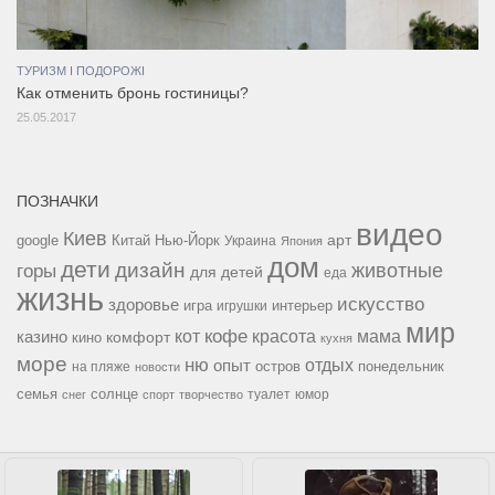
ТУРИЗМ І ПОДОРОЖІ
Как отменить бронь гостиницы?
25.05.2017
ПОЗНАЧКИ
видео
Киев
google
Китай
Нью-Йорк
арт
Украина
Япония
дом
дети
дизайн
горы
животные
для детей
еда
жизнь
искусство
здоровье
игра
игрушки
интерьер
мир
кофе
красота
мама
кот
казино
комфорт
кино
кухня
море
ню
опыт
отдых
остров
на пляже
понедельник
новости
семья
солнце
туалет
юмор
снег
спорт
творчество