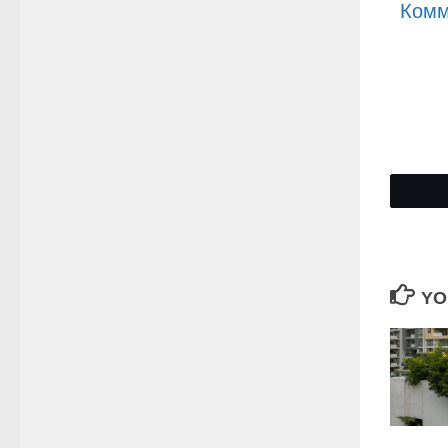
Комм
YO