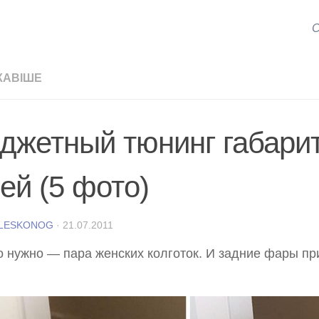
С
КАВІШЕ
джетный тюнинг габари
ей (5 фото)
 LESKONOG
·
21.07.2011
о нужно — пара женских колготок. И задние фары пр