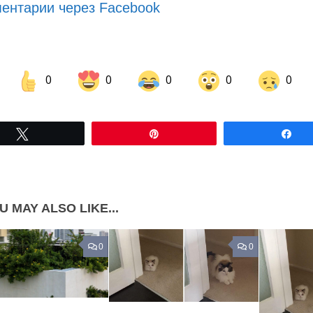
ентарии через Facebook
0
0
0
0
0
Share on Facebook
Share on LinkedIn
Tвітнути
Pin
По
Share on Pinterest
U MAY ALSO LIKE...
0
0