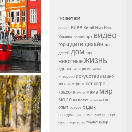
ПОЗНАЧКИ
Киев
google
Китай
Нью-Йорк
видео
арт
Украина
Япония
дети
дизайн
горы
для
дом
детей
еда
жизнь
животные
здоровье
игра
игрушки
искусство
казино
интерьер
кофе
кот
комфорт
кино
мир
красота
мама
кухня
море
ню
на пляже
новости
опыт
отдых
остров
семья
солнце
понедельник
снег
туалет
юмор
спорт
творчество