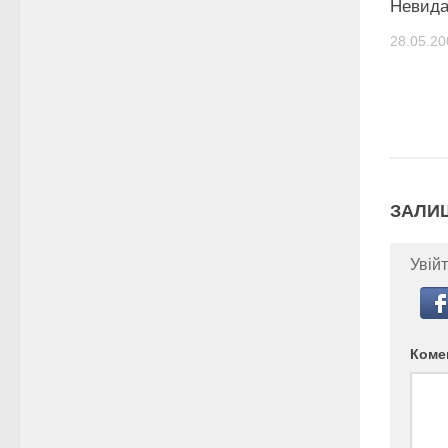
Невида
28.05.20
ЗАЛИ
Увійт
Коме