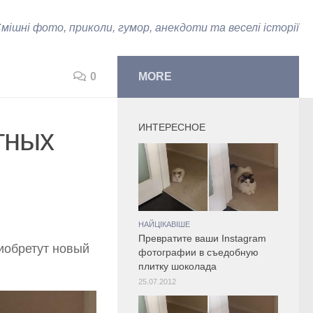
мішні фото, приколи, гумор, анекдоти та веселі історії
0
MORE
ИНТЕРЕСНОЕ
тных
НАЙЦІКАВІШЕ
Превратите ваши Instagram
иобретут новый
фотографии в съедобную
плитку шоколада
25.07.2012