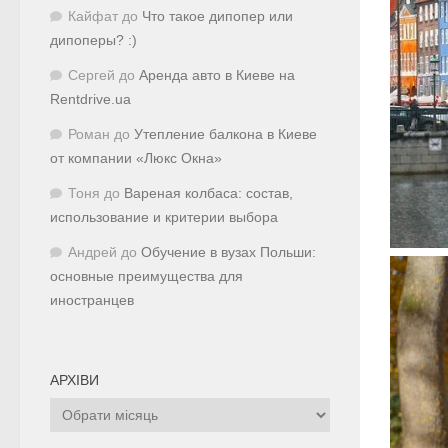
Кайфат
до
Что такое дипопер или
дипоперы? :)
Сергей
до
Аренда авто в Киеве на
Rentdrive.ua
Роман
до
Утепление балкона в Киеве
от компании «Люкс Окна»
Тоня
до
Вареная колбаса: состав,
использование и критерии выбора
Андрей
до
Обучение в вузах Польши:
основные преимущества для
иностранцев
АРХІВИ
Архіви