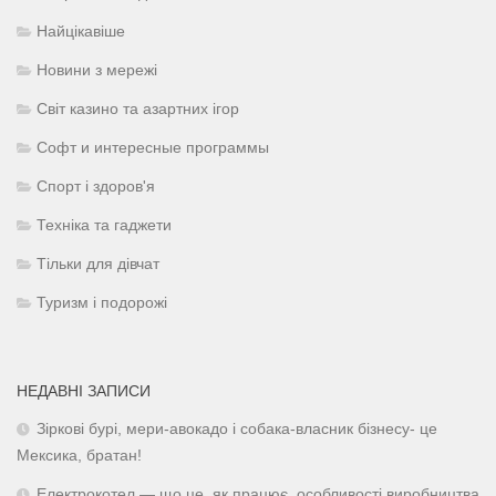
Найцікавіше
Новини з мережі
Світ казино та азартних ігор
Софт и интересные программы
Спорт і здоров'я
Техніка та гаджети
Тільки для дівчат
Туризм і подорожі
НЕДАВНІ ЗАПИСИ
Зіркові бурі, мери-авокадо і собака-власник бізнесу- це
Мексика, братан!
Електрокотел — що це, як працює, особливості виробництва