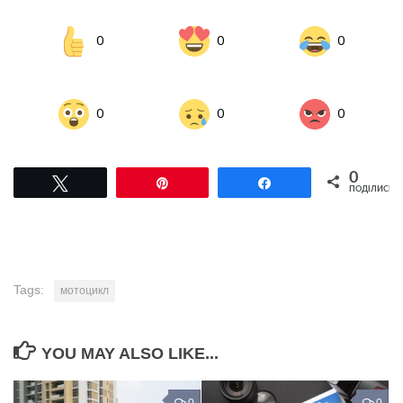
0
0
0
0
0
0
0
Tвітнути
Pin
Поділитися
ПОДІЛИСЬ
Tags:
мотоцикл
YOU MAY ALSO LIKE...
0
0