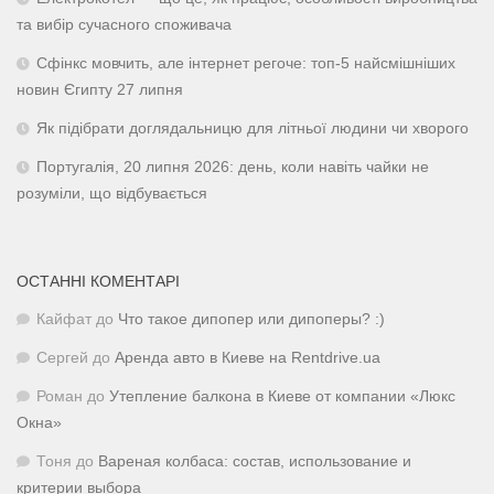
та вибір сучасного споживача
Сфінкс мовчить, але інтернет регоче: топ-5 найсмішніших
новин Єгипту 27 липня
Як підібрати доглядальницю для літньої людини чи хворого
Португалія, 20 липня 2026: день, коли навіть чайки не
розуміли, що відбувається
ОСТАННІ КОМЕНТАРІ
Кайфат
до
Что такое дипопер или дипоперы? :)
Сергей
до
Аренда авто в Киеве на Rentdrive.ua
Роман
до
Утепление балкона в Киеве от компании «Люкс
Окна»
Тоня
до
Вареная колбаса: состав, использование и
критерии выбора